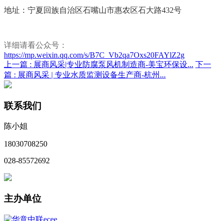
地址：宁夏回族自治区石嘴山市惠农区石大路432号
详细
请看公众号：
https://mp.weixin.qq.com/s/B7C_Vb2qa7Oxs20FAYlZ2g
上一篇 :
展商风采|专业防腐泵风机制造商-美宝环保设...
下一
篇 :
展商风采 | 专业水质监测设备生产商-杭州...
联系我们
陈小姐
18030708250
028-85572692
主办单位