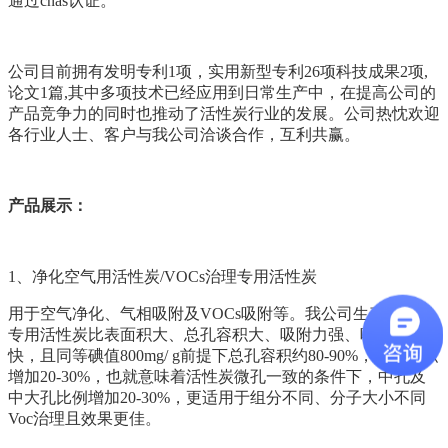
通过cnas认证。
公司目前拥有发明专利1项，实用新型专利26项科技成果2项,
论文1篇,其中多项技术已经应用到日常生产中，在提高公司的
产品竞争力的同时也推动了活性炭行业的发展。公司热忱欢迎
各行业人士、客户与我公司洽谈合作，互利共赢。
产品展示：
1、
净化空气用活性炭/VOCs治理专用活性炭
用于空气净化、气相吸附及VOCs吸附等。我公司生产的Voc
专用
活性炭比表面积
大、总孔容积大、吸附力强、吸附速度
快，且同等
碘值
800mg/ g前提下总孔容积约80-90%，总孔容积
增加20-30%，也就意味着活性炭微孔一致的条件下，中孔及
中大孔比例增加20-30%，更适用于组分不同、分子大小不同
Voc治理且效果更佳。