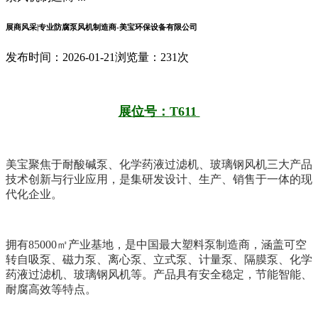
展商风采|专业防腐泵风机制造商-美宝环保设备有限公司
发布时间：2026-01-21
浏览量：231次
展位号：
T611
美宝聚焦于
耐酸碱泵
、
化学药液过滤机
、
玻璃钢风机
三大产品
技术创新与行业应用，是集研发设计、生产、销售于一体的现
代化企业。
拥有85000㎡产业基地，是中国最大
塑料泵
制造商，涵盖可空
转自吸泵、磁力泵、离心泵、立式泵、计量泵、隔膜泵、化学
药液过滤机、
玻璃钢风机
等。产品具有安全稳定，节能智能、
耐腐高效等特点。