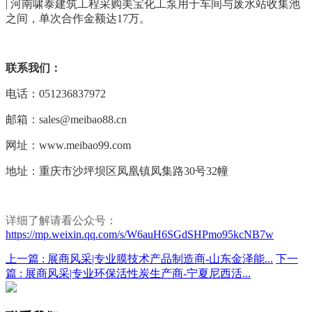
|
河南啸泰建筑工程采购美宝化工泵用于车间与废水站收集池
之间，单次合作金额达17万。
联系我们：
电话：051236837972
邮箱：sales@meibao88.cn
网址：www.meibao99.com
地址：重庆市沙坪坝区凤凰镇凤集路30号32幢
详细了解
请看公众号：
https://mp.weixin.qq.com/s/W6auH6SGdSHPmo95kcNB7w
上一篇 :
展商风采|专业膜技术产品制造商-山东金泽能...
下一
篇 :
展商风采|专业环保活性炭生产商-宁夏尼西活...