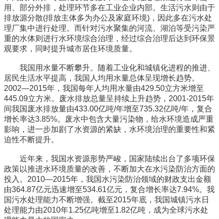
用、部分外排，处理环节多在工业企业内部。生活污水则由于
排放源分散(排放主体多为办公及家庭环境)，因此多在污水处
理厂集中进行处理。而针对污水聚集的河流、湖泊等受污染严
重的水体则进行水环境综合治理，经过综合治理后达到环保景
观要求，同时提升城市居住环境质量。
我国用水量不断攀升。随着工业化和城镇化进程的推进、
居民生活水平提高，我国人均用水量总体呈现增长趋势。
2002—2015年，我国每年人均用水量由429.50立方米增至
445.09立方米。废水排放总量呈持续上升趋势，2001-2015年
间我国废水排放量由433.00亿吨/年增至735.32亿吨/年，复合
增长率达3.85%。废水中包含大量污染物，给水环境造成严重
影响，进一步加剧了水资源的紧缺，水环境治理的重要性和紧
迫性不断提升。
近年来，我国水资源形势严峻，国家陆续出台了多项环保
政策以推进水环境质量的改善，不断加大在水污染防治方面的
投入。2010—2015年，我国水污染防治领域的财政支出金额
由364.87亿元迅速增至534.61亿元，复合增长率达7.94%。我
国污水处理能力不断增强。截至2015年底，我国城镇污水日
处理能力由2010年1.25亿吨增至1.82亿吨，成为全球污水处