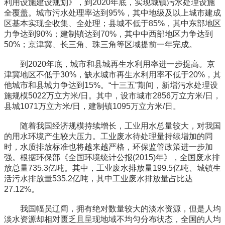
利用设施建设规划》，到2020年底，实现城镇污水处理设施
全覆盖。城市污水处理率达到95%，其中地级及以上城市建成
区基本实现全收集、全处理；县城不低于85%，其中东部地区
力争达到90%；建制镇达到70%，其中中西部地区力争达到
50%；京津冀、长三角、珠三角等区域提前一年完成。
到2020年底，城市和县城再生水利用率进一步提高。京
津冀地区不低于30%，缺水城市再生水利用率不低于20%，其
他城市和县城力争达到15%。“十三五”期间，新增污水处理设
施规模5022万立方米/日。其中，设市城市2856万立方米/日，
县城1071万立方米/日，建制镇1095万立方米/日。
随着我国经济规模持续增长，工业用水总量较大，对我国
的用水环境产生较大压力。工业废水待处理量持续增加的同
时，水质排放标准也将越来越严格，环保监管政策进一步加
强。根据环保部《全国环境统计公报(2015)年》，全国废水排
放总量735.3亿吨。其中，工业废水排放量199.5亿吨、城镇生
活污水排放量535.2亿吨，其中工业废水排放量占比达
27.12%。
我国幅员辽阔，拥有绝对数量较大的淡水资源，但是人均
淡水资源却相对匮乏且呈现地域不均匀分布状态，全国的人均