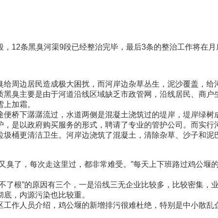
12条黑臭河渠9段已经整治完毕，最后3条的整治工作将在月
给周边居民造成极大困扰，而河岸边杂草丛生，泥沙覆盖，给
黑臭主要是由于河道沿线区域缺乏市政管网，沿线居民、商户生
雪上加霜。
便桥下潺潺流过，水道两侧是混凝土浇筑过的堤岸，堤岸绿树
，是以政府购买服务的形式，聘请了专业的管护公司。而实行河
垃圾桶更清洁卫生。河岸边浇筑了混凝土，清除杂草、沙子和泥
臭了，每次走这里过，都非常难受。”每天上下班路过鸡公堰的
了根”的原因有三个，一是沿线三无企业比较多，比较密集，业
彻底，内源污染也比较重。
工作人员介绍，鸡公堰的新增排污很难杜绝，特别是中小散乱企