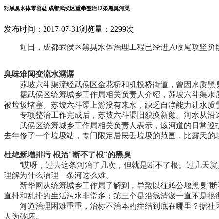
对黑臭水体零容忍 成都武侯区重拳整治12条黑臭河渠
发布时间：2017-07-31
浏览量：2299次
近日，成都武侯区黑臭水体治理工程已经进入收尾攻坚阶段，
臭味难闻变流水潺潺
苏坡六斗渠流经武侯区金花桥和机投桥街道，曾因水质黑臭
据武侯区统筹城乡工作局相关负责人介绍，苏坡六斗渠水质
被垃圾堵塞。苏坡六斗渠上游没有来水，缺乏自净能力让水质
专项整治工作完成后，苏坡六斗渠旧貌换新颜。河水从沿途
武侯区统筹城乡工作局相关负责人表示，该河道的日常巡护
去年修了一个垃圾站，专门限定居民丢垃圾的范围，比露天的
杜绝新增排污 根治“断不了根”的黑臭
“哎呀，过去这条河治了几次，但就是断不了根。过几天就又
理解为什么治理一条河这么难。
新华网从统筹城乡工作局了解到，导致以往鸡公堰黑臭“断不
直排和乱排的生活污水非常多；第三个是沿线清淤一直不是很
河道治理困难重重，治标不治本的症结到底在哪里？据社区
人为破坏。