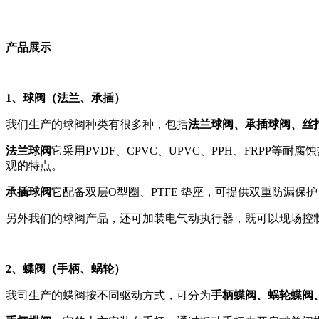
产品展示
1、
球阀
（
法兰
、
承插
）
我们
生产的球阀种类有很多种，包括
法兰球阀、承插球阀、丝
法兰球阀
它采用PVDF、CPVC、UPVC、PPH、FRP
观的特点。
承插球阀
它配备双层O型圈、PTFE 垫座，可提供双重防漏
另外我们的球阀产品，还可加装电气动执行器，既可以现场控
2、
蝶阀
（手柄、蜗轮）
我司生产的蝶阀按不同驱动方式，可分为
手柄蝶阀、蜗轮蝶阀