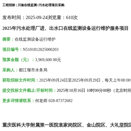
工程招标 | 川渝在线监测+污水处理项目采购
发布时间：2025-09-24
浏览量：610次
2025年污水处理厂进、出水口在线监测设备运行维护服务项目
摘要
：
在线监测设备
运行维护
项目编号：
N5101812025000203
预算金额（元）：
3,969,600.00元
采购人
：
都江堰市水务局
获取招标文件时间：
20
25年09月24日至2025年09月29日，每天上午00:00:0
提交投标文件截止/开标时间：
2025
年
10月16日 10时00分00秒
（北京时
更多详情请联系
：
何老师 028-87372682
重庆医科大学附属第一医院袁家岗院区、金山院区、大礼堂院