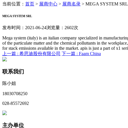
当前位置：
首页
>
展商中心
>
展商名录
>
MEGA SYSTEM SRL
MEGA SYSTEM SRL
发布时间：2021-06-24
浏览量：2602次
Mega system (italy) is an italian company specialized in manufacturing
of the particulate matter and the chemical polluttants in the workplace
for stack emissions available in the market. apis is just a part of x1 se
上一篇 :
希思迪股份有限公司
下一篇 :
Faam China
联系我们
陈小姐
18030708250
028-85572692
主办单位