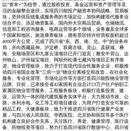
以“资本+”为纽带，通过股权投资、基金运营和资产管理等灵
活的金融整合途径，实现四川能投产融资本协同战略。贸易板
块，坚持供应链集成服务商的市场定位，加快构建现代服务业
综合平台。涉足物资集采、国内外大宗商品贸易、仓储物流、
信息和工程咨询服务、电商运营等多个领域，业务遍及全球多
个国家和地区。旅游康养板块，拥有景区特许经营权面积超过
4000平方公里，完成了四川省“东、西、南、北、中”的业务布
局，并向西藏延伸。泸定桥、双廊古镇、灵山、孟获城、彝
海、安顺场景区和九寨云顶项目已开门迎宾；雅安牛背山、达
州铁山、泸州福宝项目、阿坝州松潘七藏沟等项目正有序推
进。物业管理板块，致力于打造现代综合性服务企业，积极推
动四川省国企改革“三供一业”物业分离移交和改造，在社会化
服务、专业化管理、市场化运作等方面打造四川能投物业管理
品牌。目前，已承接全省42家国有企业总计23万户住户的职工
家属区物业管理服务。工程服务板块，积极打造集投资、建
设、运营为一体的现代建筑服务实体平台，大力推动市政、公
路、水利水电、化工等工程项目建设，为用户打造安全可靠的
精品工程。大健康板块，致力于推进四川省医疗健康产业发
展，与四川省人民医院、华西医院、北京协和医院等多个医疗
机构建立良好合作关系，关注医疗、养老、健康管理、医疗设
备、药物投资等项目，努力打造四川省医疗数据中心、四川省