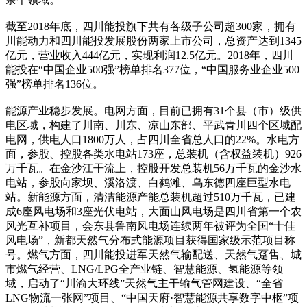
截至2018年底，四川能投旗下共有各级子公司超300家，拥有
川能动力和四川能投发展股份两家上市公司，总资产达到1345
亿元，营业收入444亿元，实现利润12.5亿元。2018年，四川
能投在“中国企业500强”榜单排名377位，“中国服务业企业500
强”榜单排名136位。
能源产业稳步发展。电网方面，目前已拥有31个县（市）级供
电区域，构建了川南、川东、凉山东部、平武青川四个区域配
电网，供电人口1800万人，占四川全省总人口的22%。水电方
面，参股、控股各类水电站173座，总装机（含权益装机）926
万千瓦。在金沙江干流上，控股开发总装机56万千瓦的金沙水
电站，参股向家坝、溪洛渡、白鹤滩、乌东德四座巨型水电
站。新能源方面，清洁能源产能总装机超过510万千瓦，已建
成6座风电场和3座光伏电站，大面山风电场是四川省第一个农
风光互补项目，会东县鲁南风电场连续两年被评为全国“十佳
风电场”，新都天然气分布式能源项目获得国家级示范项目称
号。燃气方面，四川能投进军天然气输配送、天然气趸售、城
市燃气经营、LNG/LPG全产业链、智慧能源、氢能源等领
域，启动了“川渝大环线”天然气主干输气管网建设、“全省
LNG物流一张网”项目、“中国天府·智慧能源共享数字中枢”项