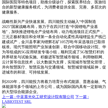
国际医院等特色项目，助推分级诊疗，探索医养结合、医旅结
合的新型健康服务模式，为消费者提供全面、完善、多层次的
健康服务。
战略性新兴产业快速发展。四川能投主动融入“中国制造
2025”国家战略布局，致力于在四川打造“中国锂电产业基
地”，加快推进锂电全产业链布局，动力电池项目正式投产，
三元正极材项目和全球第一条全自动化柔性高端锂盐生产线已
建成试产，金川县李家沟锂辉石矿105万吨/年采选项目已取得
核准。现代节能照明产业加速创新，联合中国移动设计院、华
为等组成的5G应用研发专项小组，顺利完成了5G智慧灯杆的
跨界研发与试验实施。积极进军智慧城市领域，利用物联网、
云计算等信息技术，以大数据为支撑，实现城市智慧化管理，
并向智慧医疗、智慧应急与交通领域、智慧城管领域延伸，促
进城市的和谐、可持续发展。
到2020年，四川能投力将着力培育分布式能源、普惠金融、气
体能源等多个领域的上市公司，成为国际国内具有一定影响力
的大型综合能源企业。
上一篇 :
中蓝晨光化工研究设计院有限公司
下一篇 :
LABIOTEST SRL