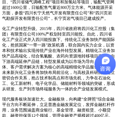
目、“四川省储气调峰工程”项目和加氢站等项目，输配气管网
超过1600公里，日输配售气量近800万立方米。气体能源开采
方面，参股“四川长宁天然气开发有限责任公司”和“四川页岩
气勘探开发有限责任公司”，长宁页岩气项目已建成投产。
化工产业转型升级。2015年，四川省政府将四川化工控股（集
团）有限责任公司100%产权划转至四川能投。自此，四川省
化工产业正式并入四川能投旗下。传统化工业务加快产能国际
化，抢抓国家“一带一路”政策机遇，联合国内实力企业，以资
本和技术输出实现传统产业在海外转型发展。精细化工业务加
快产品高端化，结合氢氰酸、农药向资源地转移项目实施，向
下游高端延伸产品链，转型发展成为以市场为导向、产品为载
体、客户需求解决方案为核心的高端精细化学品服务供应商。
未来新兴化工业务将加快布局前沿化，与高校及科研院所建立
密切合作关系，抢占技术制高点和市场先机，力争在石油化
工、化工新材料、电子化学品、储能材料等领域的突破，形成
从研发、生产到市场终端服务为一体的全产业链发展模式。
现代服务板块加速壮大。金融板块，向构建“全牌照”综合金融
平台方向不断延伸，立足普惠金融发展定位，发挥金融杠杆作
用，业务范围涵盖商业银行、基金管理、融资租赁、小额贷
款、融资担保等12个领域，管理金融资产规模超过400亿元。