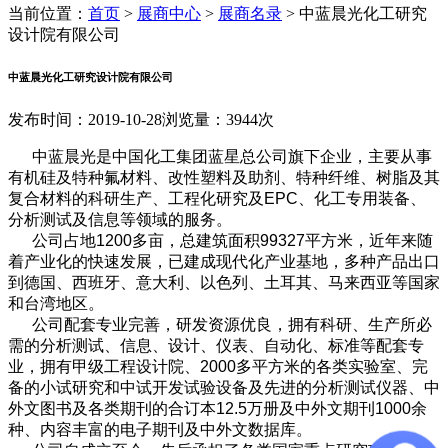
当前位置：
首页
>
展商中心
>
展商名录
>
中蓝晨光化工研究
设计院有限公司
中蓝晨光化工研究设计院有限公司
发布时间：2019-10-28
浏览量：3944次
中蓝晨光是中国化工集团蓝星总公司旗下企业，主要从事
有机硅及特种氟材料、改性塑料及助剂、特种纤维、树脂及其
复合材料的科研生产、工程化研究及EPC、化工专用装备、
分析测试及信息等领域的服务。
公司占地1200多亩，总建筑面积99327平方米，近年来随
着产业化的快速发展，已建成现代化产业基地，多种产品出口
到德国、西班牙、意大利、以色列、土耳其、马来西亚等国家
和台湾地区。
公司配套专业完善，研发资源优良，拥有科研、生产所必
需的分析测试、信息、设计、仪表、自动化、标准等配套专
业，拥有甲级工程设计院、2000多平方米的各类实验室、完
备的小试研究和中试开发试验设备及先进的分析测试仪器、中
外文图书及各类期刊的合订本12.5万册及中外文期刊1000余
种、内容丰富的电子期刊及中外文数据库。