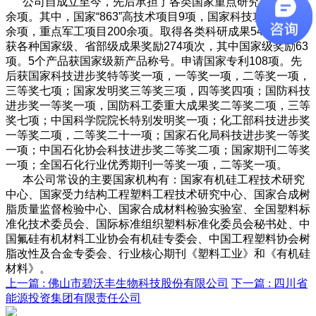
公司自成立至今，先后承担了各类国家重点研究项目500
余项。其中，国家“863”高技术项目9项，国家科技攻关项目40
余项，重点军工项目200余项。取得各类科研成果540余项。
获各种国家级、省部级成果奖励274项次，其中国家级奖励63
项。5个产品获国家级新产品称号。申请国家专利108项。先
后获国家科技进步奖特等奖一项，一等奖一项，二等奖一项，
三等奖七项；国家发明奖三等奖三项，四等奖四项；国防科技
进步奖一等奖一项，国防科工委重大成果奖二等奖二项，三等
奖七项；中国科学院院长特别发明奖一项；化工部科技进步奖
一等奖二项，二等奖二十一项；国家石化局科技进步奖一等奖
一项；中国石化协会科技进步奖二等奖二项；国家期刊二等奖
一项；全国石化行业优秀期刊一等奖一项，二等奖一项。
本公司常设的主要国家机构有：国家有机硅工程技术研究
中心、国家受力结构工程塑料工程技术研究中心、国家合成树
脂质量监督检验中心、国家合成材料检验实验室、全国塑料标
准化技术委员会、国际标准组织塑料标准化委员会秘书处、中
国氟硅有机材料工业协会有机硅专委会、中国工程塑料协会树
脂改性及合金专委会、行业核心期刊《塑料工业》和《有机硅
材料》。
上一篇 :
佛山市碧沃丰生物科技股份有限公司
下一篇 :
四川省
能源投资集团有限责任公司