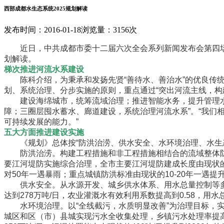
西部成都水生态系统2025规划解读
发布时间：2016-01-18
浏览量：3156次
近日，中共成都市委十二届六次全会系列新闻发布会第四场——
划解读。
梯次推进河流水系建设
陈科介绍，为秉承和发扬先贤“善待水、善治水”的优良传统
划、系统治理、分步实施的原则，重点通过“突出河流主线，
建设海绵城市，统筹流域治理；推进智能水务，提升管理水平
障；三圈层囤水蓄水、廊道建设，系统治理河流水系”。“我
可持续发展的能力。”
五大方面推进建设实施
《规划》总体按“防洪治涝、供水安全、水环境治理、水生态
防洪治涝。构建工程措施和非工程措施相结合的流域整体防洪工
要江河堤防实施综合治理，全市主要江河堤防建成长度由现状的641
对50年一遇暴雨；重点城镇防洪标准由现状的10-20年一遇提升到2
供水安全。从水源开发、城乡供水体系、用水总量控制等多个方面
达到278万吨/日，农业灌溉水有效利用系数提高到0.58，
水环境治理。以“全线截污，水质明显改善”为治理目标，实施
城区和区（市）县城实现污水全收集处理，乡镇污水处理率提高到8