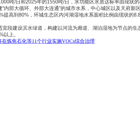
000吨/日和2025年的1550吨/日，水功能区水质达标率由现状的47
内部大循环、外部大连通”的城市水系，中心城区以及天府新区中
%提高到80%，环城生态区内河湖湿地水系面积比例由现状的8.
段建设滨水绿道，构建以河流为廊道、湖泊湿地为节点的生态宜
5%以上。
将在炼焦石化等11个行业实施VOCs综合治理