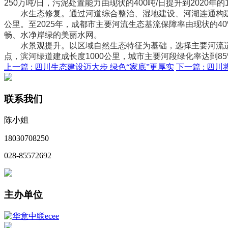
250万吨/日，污泥处置能力由现状的400吨/日提升到2020年的1
水生态修复。通过河道综合整治、湿地建设、河湖连通构建“
公里。至2025年，成都市主要河流生态基流保障率由现状的40
畅、水净岸绿的美丽水网。
水景观提升。以区域自然生态特征为基础，选择主要河流适宜
点，滨河绿道建成长度1000公里，城市主要河段绿化率达到8
上一篇 :
四川生态建设迈大步 绿色“家底”更厚实
下一篇 :
四川
联系我们
陈小姐
18030708250
028-85572692
主办单位