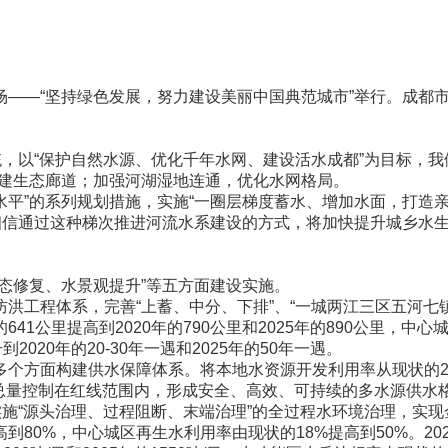
“坚持绿色发展，努力建设美丽中国典范城市”举行。成都市水
，以“保护自然水源、优化千年水网、建设活水成都”为目标，我
构建生态廊道；加强河湖湿地连通，优化水网格局。
”的系列规划措施，实施“一圈层梯度蓄水、增加水面，打造亲
们相信通过这种梯次推进河流水系建设的方式，将加快提升城乡水
修复、水景观提升”等五方面建设实施。
程体系，完善“上蓄、中分、下排”、“一城两江三区五河七镇
公里提高到2020年的790公里和2025年的890公里，中心城
020年的20-30年一遇和2025年的50年一遇。
构建供水保障体系。将本地水资源开发利用率从现状的21%提升
用水总量控制在红线范围内，形成安全、高效、可持续的多水源供水
“源头治理、过程阻断、末端治理”的全过程水环境治理，实现金
0%，中心城区再生水利用率由现状的18%提高到50%。2020