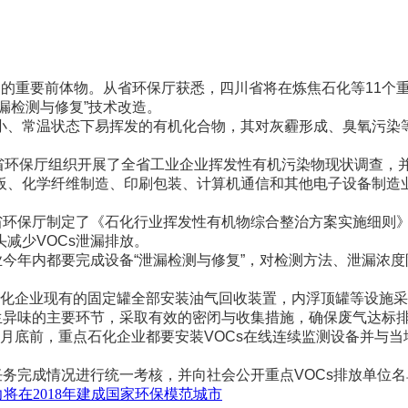
污染的重要前体物。从省环保厅获悉，四川省将在炼焦石化等11个重点
泄漏检测与修复”技术改造。
常温状态下易挥发的有机化合物，其对灰霾形成、臭氧污染等大气
川省环保厅组织开展了全省工业企业挥发性有机污染物现状调查
板、化学纤维制造、印刷包装、计算机通信和其他电子设备制造业
保厅制定了《石化行业挥发性有机物综合整治方案实施细则》(
减少VOCs泄漏排放。
业今年内都要完成设备“泄漏检测与修复”，对检测方法、泄漏浓
石化企业现有的固定罐全部安装油气回收装置，内浮顶罐等设施
生异味的主要环节，采取有效的密闭与收集措施，确保废气达标
6月底前，重点石化企业都要安装VOCs在线连续监测设备并与
务完成情况进行统一考核，并向社会公开重点VOCs排放单位
将在2018年建成国家环保模范城市