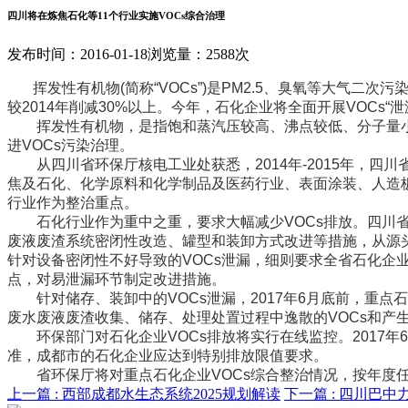
四川将在炼焦石化等11个行业实施VOCs综合治理
发布时间：2016-01-18
浏览量：2588次
挥发性有机物(简称“VOCs”)是PM2.5、臭氧等大气二次
较2014年削减30%以上。今年，石化企业将全面开展VOCs“
挥发性有机物，是指饱和蒸汽压较高、沸点较低、分子量小、
进VOCs污染治理。
从四川省环保厅核电工业处获悉，2014年-2015年，四
焦及石化、化学原料和化学制品及医药行业、表面涂装、人造
行业作为整治重点。
石化行业作为重中之重，要求大幅减少VOCs排放。四川省环
废液废渣系统密闭性改造、罐型和装卸方式改进等措施，从源头
针对设备密闭性不好导致的VOCs泄漏，细则要求全省石化企
点，对易泄漏环节制定改进措施。
针对储存、装卸中的VOCs泄漏，2017年6月底前，重点
废水废液废渣收集、储存、处理处置过程中逸散的VOCs和产
环保部门对石化企业VOCs排放将实行在线监控。2017年
准，成都市的石化企业应达到特别排放限值要求。
省环保厅将对重点石化企业VOCs综合整治情况，按年度任
上一篇 :
西部成都水生态系统2025规划解读
下一篇 :
四川巴中力