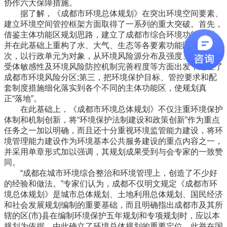
协作六大保障措施。
据了解，《成都市环境总体规划》在突出环境空间要素、
建立环境空间管控框架方面取得了一系列的重大突破。首先，
借鉴主体功能区规划思路，建立了成都市综合环境功能分区，
并在此基础上重构了水、大气、生态等各要素功能区划;其
次，以行政单元为对象，从环境风险源分布及强度、环境风险
受体敏感性及环境风险防控机制完善程度等方面出发，建立了
成都市环境风险分区;第三，把环境保护目标、管控要求和配
套制度措施细化落实到各个不同的主体功能区，使规划真
正“落地”。
在此基础上，《成都市环境总体规划》不仅注重环境保护
体制和机制创新，将“环境保护法制建设和政策创新”作为重点
任务之一加以明确，而且还十分重视环境监管能力建设，将环
境管理能力建设作为环境基本公共服务建设的重点内容之一，
并采用单章形式加以强调，其规划成果受到与会专家的一致赞
同。
“成都在城市环境综合整治和环境管理上，创造了不少好
的经验和做法。”专家们认为，成都不仅明文规定《成都市环
境总体规划》是城市总体规划、土地利用总体规划、国民经济
和社会发展规划编制的重要基础，而且明确指出成都市及其所
辖的区(市)县在编制环境保护五年规划和专项规划时，应以本
规划为依据。由此确立了环境总体规划的重要定位，此举在国