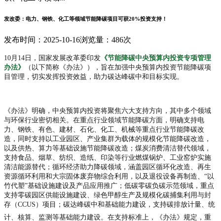
发改委：电力、钢铁、化工等领域节能降碳项目可获20%投资支持！
发布时间：2025-10-16
浏览量：486次
10月14日，国家发展改革委印发
《节能降碳中央预算内投资专项管理
办法》
（以下简称《办法》），旨在加强中央预算内投资节能降碳项
目管理，切实发挥投资效益，助力碳达峰碳中和目标实现。
《办法》明确，中央预算内投资将聚焦六大支持方向，其中多个领域
与环保行业密切相关。在重点行业领域节能降碳方面，明确支持
电
力、钢铁、有色、建材、石化、化工、机械等重点行业
节能降碳改
造，同时支持以工业园区、产业集群为载体的规模化节能降碳改造，
以及供热、算力等基础设施节能降碳改造；煤炭消费清洁替代领域，
支持食品、烟草、纺织、造纸、印染等行业燃煤锅炉、工业窑炉实施
清洁能源替代；循环经济助力降碳领域，涵盖园区循环化改造、
再生
资源循环利用和大宗固体废弃物综合利用，以及退役设备再制造、
“以
竹代塑”基础设施建设及产品应用推广；低碳零碳负碳示范领域，重点
支持零碳园区供能设施建设、绿色甲醇生产及规模化碳捕集利用与封
存（CCUS）项目；
碳达峰碳中和基础能力建设，
支持碳排放计量、统
计、核算、监测等基础能力建设
。在支持标准上，《办法》规定，
重