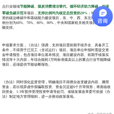
点行业领域
节能降碳、煤炭消费清洁替代、循环经济助力降碳、低碳
零碳负碳示范
等项目，
支持比例均为核定总投资的20%
；地方政府投
资的碳达峰碳中和基础能力建设项目，东、中、西、东北地区支持比
例分别为60%、70%、80%、80%，中央和国家机关相关项目原则上全
额安排。
申报要求方面，《办法》强调，支持项目需前期手续齐全、具备开工
条件，不得用于已完工（含试运行）项目。项目单位申报时需提交资
金申请报告，包含项目单位基本情况、项目建设内容、前期手续落实
情况等十大内容，年综合能耗1万吨标准煤及以上的重点行业节能降碳
项目，还须提供节能诊断报告。
《办法》同时强化监督管理，明确项目不得擅自改变建设内容、挪用
资金，若出现弄虚作假骗取投资、资金沉淀超6个月等情形，将面临收
回资金、1-3年暂停受理投资申请等处罚。省级发展改革委可依据《办
法》制定地方管理细则，进一步推动政策落地。