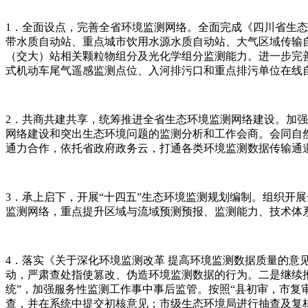
1．全面设点，完善全省环境监测网络。全面完成《四川省生态环
带水质自动站、重点城市饮用水源水质自动站、大气区域传输
（交大）站相关颗粒物组分及光化学组分监测能力。进一步完
式机动车尾气遥感监测点位、入河排污口和重点排污单位在线
2．共商共建共享，统筹推进全省生态环境监测网络建设。加
网络建设和突出生态环境问题的监测分析和工作会商。会同自
通力合作，依托省政府政务云，打通各类环境监测数据传输通
3．承上启下，开展“十四五”生态环境监测规划编制。组织开
监测网络，重点提升区域与流域预测预报、监测能力、技术体
4．落实《关于深化环境监测改革 提高环境监测数据质量的意
动，严肃查处指使篡改、伪造环境监测数据的行为。二是继续推
统”，加强服务性监测工作事中事后监管。按照“县初审，市复
查，并在系统中提交初核意见；市级生态环境局进行抽查及复