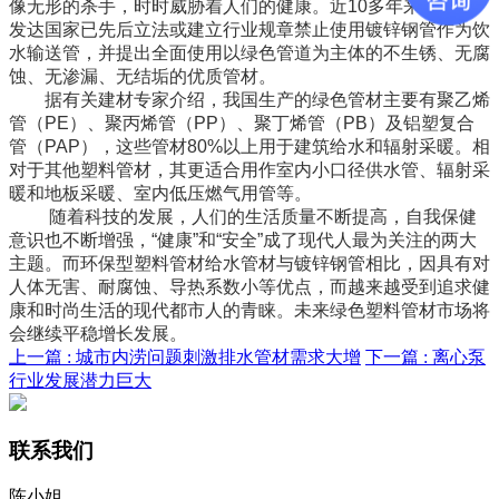
像无形的杀手，时时威胁着人们的健康。近10多年来，一些
发达国家已先后立法或建立行业规章禁止使用镀锌钢管作为饮
水输送管，并提出全面使用以绿色管道为主体的不生锈、无腐
蚀、无渗漏、无结垢的优质管材。
据有关建材专家介绍，我国生产的绿色管材主要有聚乙烯
管（PE）、聚丙烯管（PP）、聚丁烯管（PB）及铝塑复合
管（PAP），这些管材80%以上用于建筑给水和辐射采暖。相
对于其他塑料管材，其更适合用作室内小口径供水管、辐射采
暖和地板采暖、室内低压燃气用管等。
随着科技的发展，人们的生活质量不断提高，自我保健
意识也不断增强，“健康”和“安全”成了现代人最为关注的两大
主题。而环保型塑料管材给水管材与镀锌钢管相比，因具有对
人体无害、耐腐蚀、导热系数小等优点，而越来越受到追求健
康和时尚生活的现代都市人的青睐。未来绿色塑料管材市场将
会继续平稳增长发展。
上一篇 :
城市内涝问题刺激排水管材需求大增
下一篇 :
离心泵
行业发展潜力巨大
联系我们
陈小姐