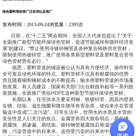
绿色塑料管材将广泛应用以及推广
发布时间：2013-09-24
浏览量：2395次
日前，在“十二五”两会期间，全国人大代表也提出了“关于
全面推广新型节能环保绿色管材，促进节能减排和循环经济发
展”的建议。“禁止使用冷镀锌钢管及各种复合铸铁供水管材，
限制使用热镀锌管，推广使用各类新型塑料管及塑料复合管等
绿色管材势在必行。”
据悉，塑料管道的铺设被公认为具有方便经济、操作时安
全可靠且绿色环保的特点。塑料管材不仅具有耐腐蚀的优势，
而且随着铜和钢材成本的不断提高，输水用塑料管道的市场蓬
勃发展。有人员建议，国家有关部门出台财政补贴等一系列政
策措施，全面推广类似HDPE这种新型节能环保绿色管材。
长期以来，住宅供水主要采用钢、铁镀锌管，因其内壁易
生锈、结垢、滋生细菌和微生物等有害杂质，使自来水在管道
输送中造成“二次污染”。日常生活中，饮用水的水质及水管的
安全性是人们关注的焦点。金属管有四大致命弱点：易生锈、
易腐蚀、易渗漏、易结垢。镀锌钢管被腐蚀后将滋生各种微生
物，污染管道中的自来水。这些受污染的自来水中携带的细菌