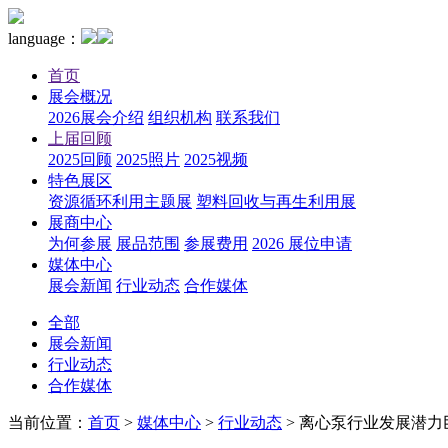
language：
首页
展会概况
2026展会介绍
组织机构
联系我们
上届回顾
2025回顾
2025照片
2025视频
特色展区
资源循环利用主题展
塑料回收与再生利用展
展商中心
为何参展
展品范围
参展费用
2026 展位申请
媒体中心
展会新闻
行业动态
合作媒体
全部
展会新闻
行业动态
合作媒体
当前位置：
首页
>
媒体中心
>
行业动态
>
离心泵行业发展潜力