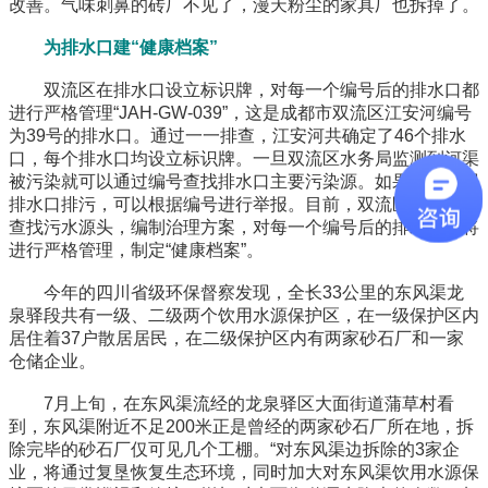
改善。气味刺鼻的砖厂不见了，漫天粉尘的家具厂也拆掉了。
为排水口建“健康档案”
双流区在排水口设立标识牌，对每一个编号后的排水口都
进行严格管理“JAH-GW-039”，这是成都市双流区江安河编号
为39号的排水口。通过一一排查，江安河共确定了46个排水
口，每个排水口均设立标识牌。一旦双流区水务局监测到河渠
被污染就可以通过编号查找排水口主要污染源。如果群众发现
排水口排污，可以根据编号进行举报。目前，双流区还在积极
查找污水源头，编制治理方案，对每一个编号后的排水口都将
进行严格管理，制定“健康档案”。
今年的四川省级环保督察发现，全长33公里的东风渠龙
泉驿段共有一级、二级两个饮用水源保护区，在一级保护区内
居住着37户散居居民，在二级保护区内有两家砂石厂和一家
仓储企业。
7月上旬，在东风渠流经的龙泉驿区大面街道蒲草村看
到，东风渠附近不足200米正是曾经的两家砂石厂所在地，拆
除完毕的砂石厂仅可见几个工棚。“对东风渠边拆除的3家企
业，将通过复垦恢复生态环境，同时加大对东风渠饮用水源保