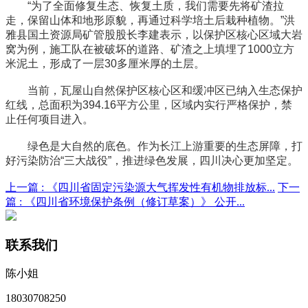
“为了全面修复生态、恢复土质，我们需要先将矿渣拉
走，保留山体和地形原貌，再通过科学培土后栽种植物。”洪
雅县国土资源局矿管股股长李建表示，以保护区核心区域大岩
窝为例，施工队在被破坏的道路、矿渣之上填埋了1000立方
米泥土，形成了一层30多厘米厚的土层。
当前，瓦屋山自然保护区核心区和缓冲区已纳入生态保护
红线，总面积为394.16平方公里，区域内实行严格保护，禁
止任何项目进入。
绿色是大自然的底色。作为长江上游重要的生态屏障，打
好污染防治“三大战役”，推进绿色发展，四川决心更加坚定。
上一篇 :
《四川省固定污染源大气挥发性有机物排放标...
下一
篇 :
《四川省环境保护条例（修订草案）》 公开...
联系我们
陈小姐
18030708250