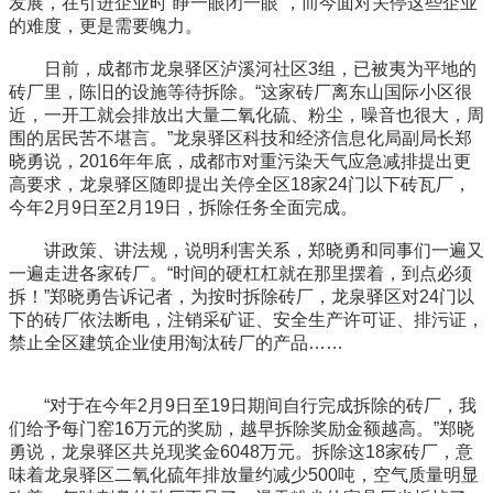
发展，在引进企业时“睁一眼闭一眼”，而今面对关停这些企业
的难度，更是需要魄力。
日前，成都市龙泉驿区泸溪河社区3组，已被夷为平地的
砖厂里，陈旧的设施等待拆除。“这家砖厂离东山国际小区很
近，一开工就会排放出大量二氧化硫、粉尘，噪音也很大，周
围的居民苦不堪言。”龙泉驿区科技和经济信息化局副局长郑
晓勇说，2016年年底，成都市对重污染天气应急减排提出更
高要求，龙泉驿区随即提出关停全区18家24门以下砖瓦厂，
今年2月9日至2月19日，拆除任务全面完成。
讲政策、讲法规，说明利害关系，郑晓勇和同事们一遍又
一遍走进各家砖厂。“时间的硬杠杠就在那里摆着，到点必须
拆！”郑晓勇告诉记者，为按时拆除砖厂，龙泉驿区对24门以
下的砖厂依法断电，注销采矿证、安全生产许可证、排污证，
禁止全区建筑企业使用淘汰砖厂的产品……
“对于在今年2月9日至19日期间自行完成拆除的砖厂，我
们给予每门窑16万元的奖励，越早拆除奖励金额越高。”郑晓
勇说，龙泉驿区共兑现奖金6048万元。拆除这18家砖厂，意
味着龙泉驿区二氧化硫年排放量约减少500吨，空气质量明显