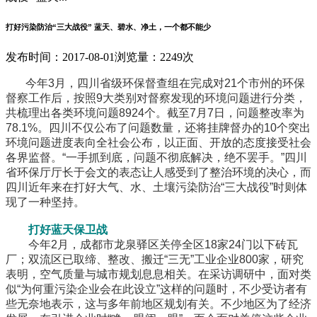
打好污染防治“三大战役” 蓝天、碧水、净土，一个都不能少
发布时间：2017-08-01
浏览量：2249次
今年3月，四川省级环保督查组在完成对21个市州的环保
督察工作后，按照9大类别对督察发现的环境问题进行分类，
共梳理出各类环境问题8924个。截至7月7日，问题整改率为
78.1%。四川不仅公布了问题数量，还将挂牌督办的10个突出
环境问题进度表向全社会公布，以正面、开放的态度接受社会
各界监督。“一手抓到底，问题不彻底解决，绝不罢手。”四川
省环保厅厅长于会文的表态让人感受到了整治环境的决心，而
四川近年来在打好大气、水、土壤污染防治“三大战役”时则体
现了一种坚持。
打好蓝天保卫战
今年2月，成都市龙泉驿区关停全区18家24门以下砖瓦
厂；双流区已取缔、整改、搬迁“三无”工业企业800家，研究
表明，空气质量与城市规划息息相关。在采访调研中，面对类
似“为何重污染企业会在此设立”这样的问题时，不少受访者有
些无奈地表示，这与多年前地区规划有关。不少地区为了经济