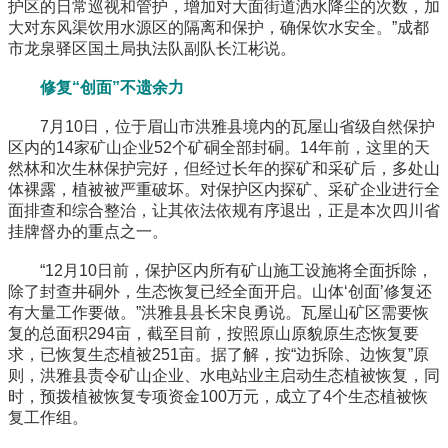
护区的日常巡视和管护，增加对大面街道洒水降尘的次数，加
大对东风渠饮用水源区的隔离和保护，确保饮水安全。”成都
市龙泉驿区国土局执法队副队长江彬说。
修复“创面”不遗余力
7月10日，位于眉山市洪雅县境内的瓦屋山省级自然保护
区内的14家矿山企业52个矿硐全部封硐。14年前，这里的天
然林和次生林保护完好，但经过长年的探矿和采矿后，多处山
体裸露，植被被严重破坏。对保护区内探矿、采矿企业进行全
面排查和综合整治，让其依法依规有序退出，正是本次四川省
挂牌督办的重点之一。
“12月10日前，保护区内所有矿山施工设施将全面拆除，
除了封查井硐外，生态恢复已经全面开启。山体‘创面’修复还
有大量工作要做。”洪雅县县长宋良勇说。瓦屋山矿区需要恢
复的总面积294亩，截至目前，按照原山原貌原生态恢复要
求，已恢复生态植被251亩。据了解，按“边拆除、边恢复”原
则，洪雅县责令矿山企业、水电站业主启动生态植被恢复，同
时，预拨植被恢复专项资金100万元，成立了4个生态植被恢
复工作组。