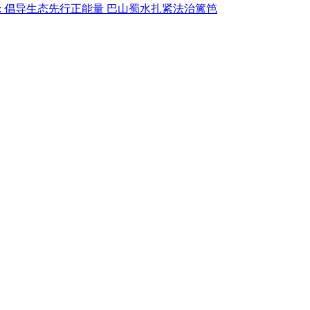
:
倡导生态先行正能量 巴山蜀水扎紧法治篱笆