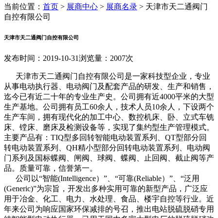
当前位置：
首页
>
展商中心
>
展商名录
>
天津市天二通阀门
自控有限公司
天津市天二通阀门自控有限公司
发布时间：2019-10-31
浏览量：2007次
天津市天二通阀门自控有限公司是一家科技型企业，专业
从事电动执行器、电动阀门及配套产品的研发、生产和销售，
迄今已有近二十年的专业生产史。公司拥有近4000平米的大型
生产基地。公司拥有员工60余人，技术人员10余人，下设两个
生产车间，拥有现代化的加工中心、数控机床、卧、立式车铣
床、镗床、磨床及检测设备等，实现了集约型生产管理模式。
主要产品有：TIQ型多回转智能电动装置系列、QT型部分回
转电动装置系列、QH精小型部分回转电动装置系列、电动阀
门系列及国标蝶阀、闸阀、球阀、蝶阀、止回阀、截止阀等产
品。质量可靠，信誉第一。
公司以“智能(Intelligence）”、“可靠(Reliable）”、“泛用
(Generic)”为宗旨，开发出多种实用可靠的新型产品，广泛应
用于冶金、化工、电力、水处理、食品、楼宇自控等行业。近
年来公司为响应国家环保减排的号召，推出电站脱硫脱硝专用