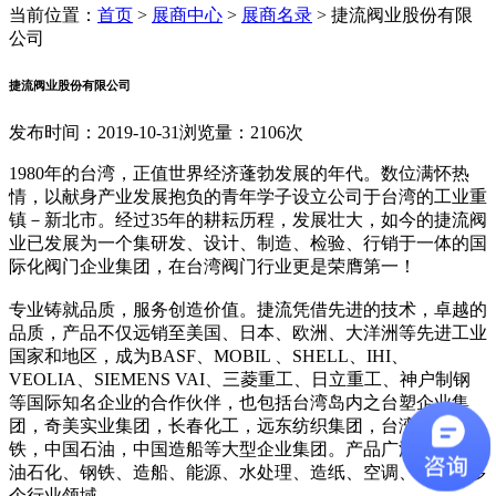
当前位置：
首页
>
展商中心
>
展商名录
>
捷流阀业股份有限
公司
捷流阀业股份有限公司
发布时间：2019-10-31
浏览量：2106次
1980年的台湾，正值世界经济蓬勃发展的年代。数位满怀热
情，以献身产业发展抱负的青年学子设立公司于台湾的工业重
镇－新北市。经过35年的耕耘历程，发展壮大，如今的捷流阀
业已发展为一个集研发、设计、制造、检验、行销于一体的国
际化阀门企业集团，在台湾阀门行业更是荣膺第一！
专业铸就品质，服务创造价值。捷流凭借先进的技术，卓越的
品质，产品不仅远销至美国、日本、欧洲、大洋洲等先进工业
国家和地区，成为BASF、MOBIL 、SHELL、IHI、
VEOLIA、SIEMENS VAI、三菱重工、日立重工、神户制钢
等国际知名企业的合作伙伴，也包括台湾岛内之台塑企业集
团，奇美实业集团，长春化工，远东纺织集团，台湾中国钢
铁，中国石油，中国造船等大型企业集团。产品广泛应用于石
油石化、钢铁、造船、能源、水处理、造纸、空调、电子等多
个行业领域。