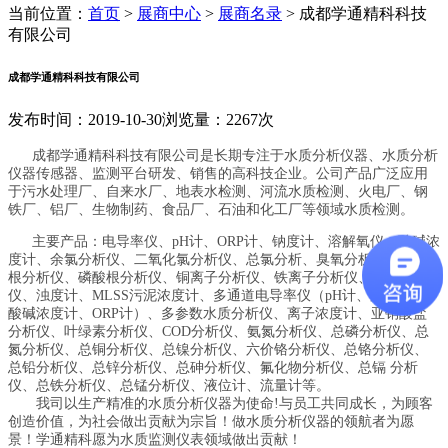
当前位置：
首页
>
展商中心
>
展商名录
>
成都学通精科科技
有限公司
成都学通精科科技有限公司
发布时间：2019-10-30
浏览量：2267次
成都学通精科科技有限公司是长期专注于水质分析仪器、水质分析
仪器传感器、监测平台研发、销售的高科技企业。公司产品广泛应用
于污水处理厂、自来水厂、地表水检测、河流水质检测、火电厂、钢
铁厂、铝厂、生物制药、食品厂、石油和化工厂等领域水质检测。
主要产品：电导率仪、pH计、ORP计、钠度计、溶解氧仪、酸碱浓
度计、余氯分析仪、二氧化氯分析仪、总氯分析、臭氧分析仪、硅酸
根分析仪、磷酸根分析仪、铜离子分析仪、铁离子分析仪、联氨分析
仪、浊度计、MLSS污泥浓度计、多通道电导率仪（pH计、溶解氧仪、
酸碱浓度计、ORP计）、多参数水质分析仪、离子浓度计、亚销酸盐
分析仪、叶绿素分析仪、COD分析仪、氨氮分析仪、总磷分析仪、总
氮分析仪、总铜分析仪、总镍分析仪、六价铬分析仪、总铬分析仪、
总铅分析仪、总锌分析仪、总砷分析仪、氟化物分析仪、总镉 分析
仪、总铁分析仪、总锰分析仪、液位计、流量计等。
我司以生产精准的水质分析仪器为使命!与员工共同成长，为顾客
创造价值，为社会做出贡献为宗旨！做水质分析仪器的领航者为愿
景！学通精科愿为水质监测仪表领域做出贡献！