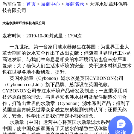
当前位置：
首页
>
展商中心
>
展商名录
>
大连水勋章环保科
技有限公司
大连水勋章环保科技有限公司
发布时间：2019-10-30
浏览量：1794次
十九世纪、第一台家用滤水器诞生在英国；为世界工业大
革命期间的饮水安全作出了杰出贡献；但随着世界现代工业的
高速发展、与我们生命息息相关的水环境污染也愈来愈严重、
复杂；为了确保人们生活水环境的安全、关于滤水材料及技术
也在世界各地不断研发、提升。
英国水勋章（Cybonon）滤水器是英国CYBONON公司
（Cybonon co.,Ltd.）旗下品牌、总部设在英国伦敦。
CYBONON公司专注水环境产品研发及制造；一直秉承用科
技还原自然的理念、与世界知名涉水材料及配件制造公司合
作，打造出世界的水勋章（Cybonon）滤水系列产品；得到了
英国皇室青睐及世界众多独立权威检测机构认可；还原天然
水，安全、科学用水是我们坚定不移的信念。
水勋章（中国）运营中心将英国水勋章滤水系列产品带入
中国，使中国众多家庭有了天然水的精致生活体验，并为许多