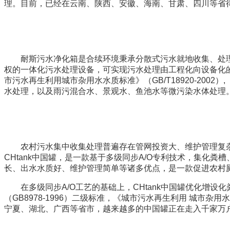
理。目前，已经在云南、陕西、安徽、海南、甘肃、四川等省
耐斯污水净化箱是合续环境秉承分散式污水就地收集、处理
权的一体化污水处理设备，可实现污水处理由工程化向设备化
市污水再生利用城市杂用水水质标准》（GB/T18920-200
水处理，以及雨污混合水、景观水、鱼池水等微污染水体处理
农村污水集中收集处理普遍存在管网投资大、维护管理复杂
CHtank中国罐，是一款基于多级同步A/O专利技术，集
长、出水水质好、维护管理简单等诸多优点，是一款促进农村
在多级同步A/O工艺的基础上，CHtank中国罐优化增设
（GB8978-1996）二级标准，《城市污水再生利用 城市杂
宁夏、湖北、广西等省市，越来越多的中国罐正在走入千家万