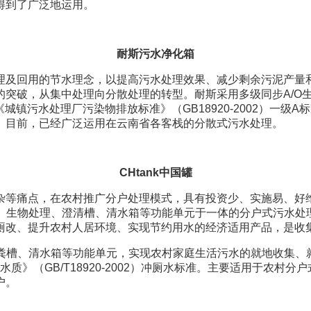
得到了广泛地运用。
耐斯污水净化箱
及回用的节水理念，以提高污水处理效果、减少剩余污泥产量和
的突破，从集中处理向分散处理的转型。耐斯采用多级同步A/O
2）,《城镇污水处理厂污染物排放标准》（GB18920-2002
。目前，已经广泛运用在云南省各客栈的分散式污水处理。
CHtank中国罐
等痛点，在农村推广分户处理模式，具有投资少、实施易、好维
化粪槽、生物处理、澄清槽、清水箱等功能单元于一体的分户式污水
厕改、提升农村人居环境、实现节约用水的经济适用产品，是收
化粪槽、清水箱等功能单元，实现农村家庭生活污水的就地收集
用水水质》（GB/T18920-2002）冲厕水标准。主要适用于
户。