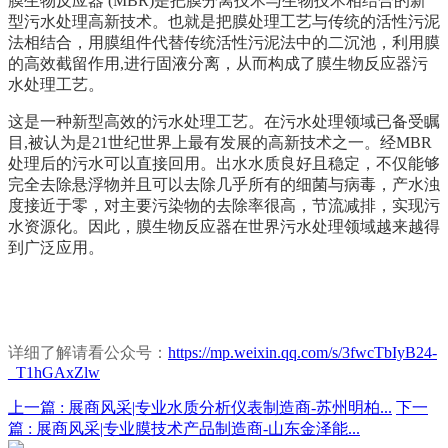
膜生物反应器 (MBR)是把膜分离技术与生物技术相结合的新
型污水处理高新技术。也就是把膜处理工艺与传统的活性污泥
法相结合，用膜组件代替传统活性污泥法中的二沉池，利用膜
的高效截留作用,进行固液分离，从而构成了膜生物反应器污
水处理工艺。
这是一种新型高效的污水处理工艺。在污水处理领域已备受瞩
目,被认为是21世纪世界上最有发展的高新技术之一。经MBR
处理后的污水可以直接回用。出水水质良好且稳定，不仅能够
完全去除悬浮物并且可以去除几乎所有的细菌与病毒，产水浊
度接近于零，对主要污染物的去除率很高，节流减排，实现污
水资源化。因此，膜生物反应器在世界污水处理领域越来越得
到广泛应用。
详细了解
请看公众号：
https://mp.weixin.qq.com/s/3fwcTbIyB24-
_T1hGAxZlw
上一篇 :
展商风采|专业水质分析仪表制造商-苏州明柏...
下一
篇 :
展商风采|专业膜技术产品制造商-山东金泽能...