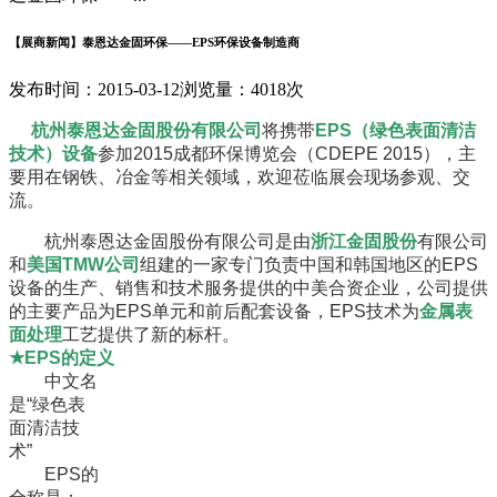
【展商新闻】泰恩达金固环保——EPS环保设备制造商
发布时间：2015-03-12
浏览量：4018次
杭州泰恩达金固股份有限公司
将携带
EPS（绿色表面清洁
技术）设备
参加2015成都环保博览会（CDEPE 2015），主
要用在钢铁、冶金等相关领域，欢迎莅临展会现场参观、交
流。
杭州泰恩达金固股份有限公司是由
浙江金固股份
有限公司
和
美国TMW公司
组建的一家专门负责中国和韩国地区的EPS
设备的生产、销售和技术服务提供的中美合资企业，公司提供
的主要产品为EPS单元和前后配套设备，EPS技术为
金属表
面处理
工艺提供了新的标杆。
★EPS的定义
中文名
是“绿色表
面清洁技
术”
EPS的