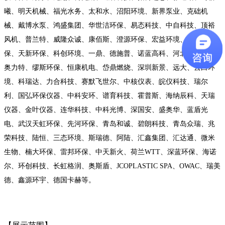
曦、明天机械、福光水务、太和水、沼阳环境、新界泵业、克础机
械、戴博水泵、鸿盛集团、华世洁环保、易态科技、中自科技、顶裕
风机、普兰特、威隆众诚、康佰斯、澄源环保、宏益环境、山嘉环
保、天新环保、科创环境、一鼎、德施普、诺蓝高科、河北海利杰、
奥力特、缪斯环保、恒康机电、岱鼎燃烧、深圳新景、远大、云白环
境、科瑞达、力合科技、赛默飞世尔、中核仪表、皖仪科技、瑞尔
利、国弘环保仪器、中科安环、谱育科技、霍普斯、海纳辰科、天瑞
仪器、金叶仪器、连华科技、中科光博、深国安、盛奥华、蓝盾光
电、武汉天虹环保、先河环保、青岛和诚、碧朗科技、青岛众瑞、兆
荣科技、陆恒、三态环境、斯瑞德、阿陆、汇鑫集团、汇达通、微米
生物、楠大环保、雷邦环保、中天新火、荷兰
WTT、深蓝环保、海诺
尔、环创科技、长虹格润、奥斯盾、JCOPLASTIC SPA、OWAC、瑞美
德、鑫源环宇、德国卡
赫等。