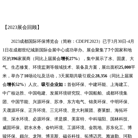
【
2023展会回顾】
2023成都国际环保博览会（简称：CDEPE2023）已于3月30日-4月
1日在成都世纪城新国际会展中心成功举办。展会聚集了
7
个国家和地
区的
396
家展商（同比上届展会
增长
27%
），集中展示了水、固废、大
气、生态修复、环境监测等领域技术、装备及方案，展出面积
25,000
平
米，举办了
10
场论坛及活动，
3天展期共吸引观众
28,356
（同比上届展
会
增长
52%
）人次。
吸引企业如：
首创环保、中建环能、上海建工、
中广核达胜、中国电建、发展环境研究院、中国船舶、成都环境集
团、中国节能、兴源环保、苏净、东方电气、锦美环保、中明环保、
天晟源环保、正升环境、三元环境、意大利展团、赛莱默、海拓环
境、深水环境、必源环保、求是膜、美富特、中科瑞阳、国林科技、
威固环保、碧水水务、奋钧环境、工源环境、金凯地、苏东化工、博
骏环保、颇尔、龙翔、博克斯、磁谷科技、拓博迈思、雅迪勤、珂勒