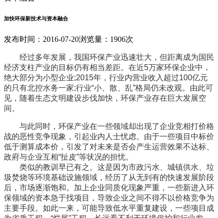
加快环保新技术与资本融合
发布时间：2016-07-20
浏览量：1906次
经过多年发展，我国环保产业迅速壮大，但距离成为国民
经济支柱产业的目标仍有相当差距。在近5万家环保企业中，
绝大部分为小型企业;2015年，行业内营业收入超过100亿元
的只有北控水务一家;行业“小、散、乱”格局仍未改观。由此可
见，随着生态文明建设步伐加快，环保产业存在巨大发展空
间。
与此同时，环保产业在一些领域却出现了企业竞相打价格
战的恶性竞争现象，引起业内人士忧虑。由于一些项目中标价
低于测算成本价，引发了对未来是否会产生运营效果不达标、
政府与企业互相“扯皮”等状况的担忧。
类似的教训早已有之。这是因为市政污水、城镇供水、垃
圾焚烧等环境基础设施领域，经历了从无到有的快速发展阶段
后，市场逐渐饱和。加上企业同质化现象严重，一些新进入环
保领域的资本急于找项目，导致企业之间不得不以价格竞争为
主要手段。如此一来，可能导致低水平重复建设，一些项目成