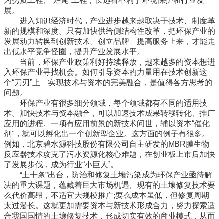
为劣质工程、“烂尾”工程，长远看不利于环境保护和行业发
展。
进入知识经济时代，产业进步越来越取决于技术、制度革
新的规模和深度。只有加快供给侧结构性改革，把环保产业的
发展动力转换到创新技术、创立品牌、提高服务上来，才能走
出低水平竞争怪圈，提升产业发展水平。
当前，环保产业政策利好持续释放，越来越多的资本想进
入环保产业寻找机会。如何引导资本的力量用在技术创新这
个“刀刃”上，实现技术与资本的完美融合，是值得各方思考的
问题。
环保产业有很多细分领域，每个领域都有不同的适用技
术。加快技术与资本融合，可以加速技术成果转移转化、推广
应用的进程。一项有应用前景的新技术问世，辅以资本“催化
剂”，就可以孵化出一个创新型企业。这方面的例子有很多。
例如，北京碧水源科技股份有限公司自主研发的MBR膜生物
反应器技术攻克了污水资源化核心难题，在创业板上市后加快
了发展步伐，成为行业“小巨人”。
“土十条”出台，防治和修复土壤污染成为环保产业亟待解
决的重大课题，蕴藏着巨大市场机遇。现有的土壤修复技术要
么代价高昂，不适宜大规模推广;要么成本虽低，但修复周期
太过漫长。这就更加需要资本与新技术形成合力，努力探索适
合我国国情的土壤修复技术，形成切实有效的商业模式，从而