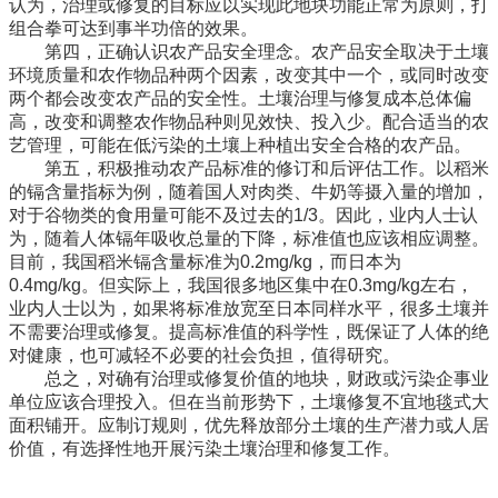
认为，治理或修复的目标应以实现此地块功能正常为原则，打
组合拳可达到事半功倍的效果。
第四，正确认识农产品安全理念。农产品安全取决于土壤
环境质量和农作物品种两个因素，改变其中一个，或同时改变
两个都会改变农产品的安全性。土壤治理与修复成本总体偏
高，改变和调整农作物品种则见效快、投入少。配合适当的农
艺管理，可能在低污染的土壤上种植出安全合格的农产品。
第五，积极推动农产品标准的修订和后评估工作。以稻米
的镉含量指标为例，随着国人对肉类、牛奶等摄入量的增加，
对于谷物类的食用量可能不及过去的1/3。因此，业内人士认
为，随着人体镉年吸收总量的下降，标准值也应该相应调整。
目前，我国稻米镉含量标准为0.2mg/kg，而日本为
0.4mg/kg。但实际上，我国很多地区集中在0.3mg/kg左右，
业内人士以为，如果将标准放宽至日本同样水平，很多土壤并
不需要治理或修复。提高标准值的科学性，既保证了人体的绝
对健康，也可减轻不必要的社会负担，值得研究。
总之，对确有治理或修复价值的地块，财政或污染企事业
单位应该合理投入。但在当前形势下，土壤修复不宜地毯式大
面积铺开。应制订规则，优先释放部分土壤的生产潜力或人居
价值，有选择性地开展污染土壤治理和修复工作。