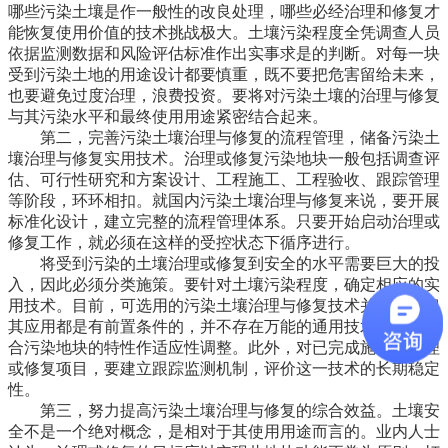
哪些污染土壤是作一般性的改良处理，哪些必经治理和修复才
能恢复使用价值的技术挑战极大。土壤污染程度全凭调查人员
依据监测数据和风险评估标准作出实事求是的判断。对每一块
受到污染土地的用途设计都要慎重，既不要把危害留给未来，
也要避免过度治理，浪费投资。要将对污染土壤的治理与修复
与其污染水平和最终使用用途紧密结合起来。
第二，完善污染土壤治理与修复的流程管理，储备污染土
壤治理与修复实用技术。治理或修复污染地块一般包括调查评
估、可行性研究和方案设计、工程施工、工程验收、跟踪管理
等阶段，环环相扣。就国内污染土壤治理与修复来说，要开展
标准化设计，建立完整的流程管理体系。只要开始启动治理或
修复工作，就必须在这样的受控状态下循序进行。
将受到污染的土壤治理或修复到安全的水平需要巨大的投
入，因此必须分类施策。要针对土壤污染程度，确定相应的实
用技术。目前，可选用的污染土壤治理与修复技术并不少，但
其应用都是有前置条件的，并不存在万能的通用技术，需要结
合污染地块的特性作适应性调整。此外，对已完成施工的治理
或修复项目，要建立跟踪监测机制，评价这一技术的长期稳定
性。
第三，努力提高污染土壤治理与修复的综合效益。土壤安
全不是一个绝对概念，是相对于其使用用途而言的。业内人士