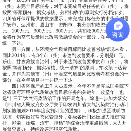
准年，2015年四川共有17个市（州）完成目标任务，4个市
（州）未完全目标任务，对于未完成目标任务的市（州），将
按照“等额预分、据实考核、分档扣收”的原则实行分档扣收。
四川省环保厅提供的数据显示，未完成目标任务的市州分别是
广安市、达州市、眉山市、资阳市，将分别扣收资金200万
元、100万元、300万元、300万元，共扣收900万元，这笔资
金将作为空气质量同比改善激励资金的一部分，在今年清算中
统一下达。
另一方面，从环境空气质量目标同比改善考核情况来看，
同比2014年，有3个市（州）未达到改善要求，分别是广元、
乐山、甘孜藏族自治州，对于未达到改善要求的市（州），将
按照“等额预分、据实考核、统一清算”的原则，扣收预下达资
金，并作为其他市（州）环境空气质量同比改善考核资金的一
部分，在今年清算中一并统一下达。
四川省环保厅的工作人员表示，今年不但是完成国务院下
达省政府环境空气质量改善目标任务的关键年、攻坚年，也
是“十三五”大气污染防治工作的开局之年。除进一步加大落实
《四川省人民政府办公厅关于印发四川省大气污染防治行动计
划实施细则2016年度实施计划的通知》，积极加强区域联防
联控，切实做好常态化管控外，各级各部门还应强力推进“减
排、抑尘、压煤、治车、控秸” 等综合治理重点措施，大力开
展督查督办，持续改善环境空气质量。