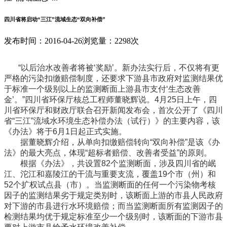
四川省将启动“三江”流域生态“双向补偿”
发布时间：2016-04-26
浏览量：2298次
“以后治水改善者将被‘奖励’。新办法实行后，不仅将有更
严格的污染扣缴赔偿制度，还要求下游县市政府对监测结果优
于标准一个级别以上的监测断面上游县市支付‘生态改善
金’。”四川省环保厅核总工程师董晓辉说。4月25日上午，四
川省环保厅和财政厅联合召开新闻发布会，首次公开了《四川
省“三江”流域水环境生态补偿办法（试行）》的主要内容，该
《办法》将于6月1日起正式实施。
据董晓辉介绍，从单向扣缴赔偿转向“双向补偿”是该《办
法》的最大亮点，体现“超标者赔偿、改善者受益”的原则。
根据《办法》，共设置82个监测断面，涉及四川省的岷
江、沱江和嘉陵江的干流与重要支流，覆盖19个市（州）和
52个扩权试点县（市）。当监测断面的任何一个污染物考核
因子的监测结果劣于规定类别时，该断面上游的市县人民政府
对下游的市县进行水环境赔偿；而当监测断面所有监测因子的
检测结果均优于规定标准至少一个级别时，该断面的下游市县