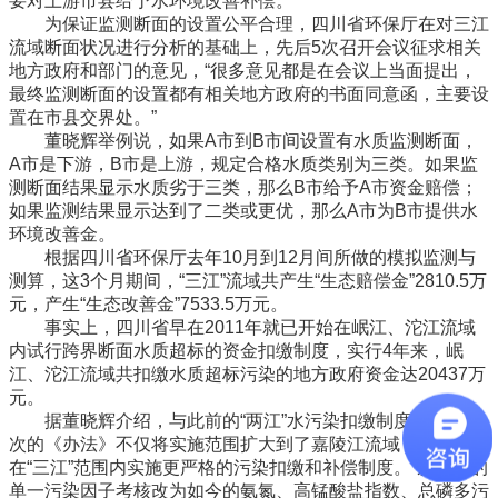
要对上游市县给予水环境改善补偿。
为保证监测断面的设置公平合理，四川省环保厅在对三江
流域断面状况进行分析的基础上，先后5次召开会议征求相关
地方政府和部门的意见，“很多意见都是在会议上当面提出，
最终监测断面的设置都有相关地方政府的书面同意函，主要设
置在市县交界处。”
董晓辉举例说，如果A市到B市间设置有水质监测断面，
A市是下游，B市是上游，规定合格水质类别为三类。如果监
测断面结果显示水质劣于三类，那么B市给予A市资金赔偿；
如果监测结果显示达到了二类或更优，那么A市为B市提供水
环境改善金。
根据四川省环保厅去年10月到12月间所做的模拟监测与
测算，这3个月期间，“三江”流域共产生“生态赔偿金”2810.5万
元，产生“生态改善金”7533.5万元。
事实上，四川省早在2011年就已开始在岷江、沱江流域
内试行跨界断面水质超标的资金扣缴制度，实行4年来，岷
江、沱江流域共扣缴水质超标污染的地方政府资金达20437万
元。
据董晓辉介绍，与此前的“两江”水污染扣缴制度相比，这
次的《办法》不仅将实施范围扩大到了嘉陵江流域，还将
在“三江”范围内实施更严格的污染扣缴和补偿制度。“从此前的
单一污染因子考核改为如今的氨氮、高锰酸盐指数、总磷多污