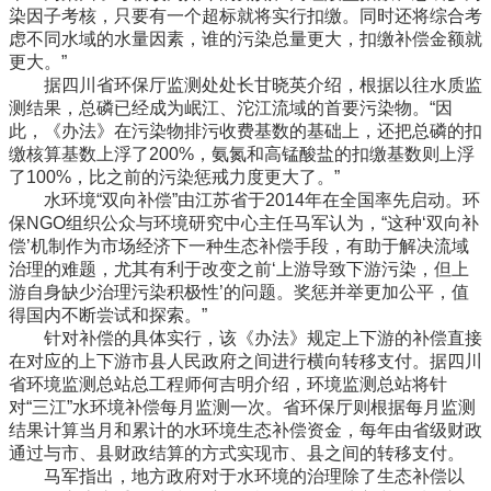
染因子考核，只要有一个超标就将实行扣缴。同时还将综合考
虑不同水域的水量因素，谁的污染总量更大，扣缴补偿金额就
更大。”
据四川省环保厅监测处处长甘晓英介绍，根据以往水质监
测结果，总磷已经成为岷江、沱江流域的首要污染物。“因
此，《办法》在污染物排污收费基数的基础上，还把总磷的扣
缴核算基数上浮了200%，氨氮和高锰酸盐的扣缴基数则上浮
了100%，比之前的污染惩戒力度更大了。”
水环境“双向补偿”由江苏省于2014年在全国率先启动。环
保NGO组织公众与环境研究中心主任马军认为，“这种‘双向补
偿’机制作为市场经济下一种生态补偿手段，有助于解决流域
治理的难题，尤其有利于改变之前‘上游导致下游污染，但上
游自身缺少治理污染积极性’的问题。奖惩并举更加公平，值
得国内不断尝试和探索。”
针对补偿的具体实行，该《办法》规定上下游的补偿直接
在对应的上下游市县人民政府之间进行横向转移支付。据四川
省环境监测总站总工程师何吉明介绍，环境监测总站将针
对“三江”水环境补偿每月监测一次。省环保厅则根据每月监测
结果计算当月和累计的水环境生态补偿资金，每年由省级财政
通过与市、县财政结算的方式实现市、县之间的转移支付。
马军指出，地方政府对于水环境的治理除了生态补偿以