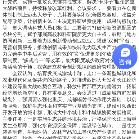
行先试，实施一批攻克关键共性技术、解决“卡脖子”瓶颈的重
大战略项目，持续释放改革红利。会议要求，一要着力在创新
体制机制上迈出大步子，尤其要落实和完善股权激励、收益分
配等政策，让创新主体自主决定科研经费使用、成果转移转化
等，更大调动科技人员积极性。二要着力打破创新资源配置的
条块分割，赋予部属高校和科研院所更大自主权，鼓励与地方
协同创新。三要着力以创新带动创业就业，搭建“双创”平台，
完善创新服务，推动创新成果加快转化为现实生产力。四要着
力完善事中事后监管，用有效的“管”促进更多的“放”，深化商
事制度、“多规合一”等改革，最大限度减少政府对企业创业创
新活动的干预，探索建立符合创新规律的政府管理制度。
会议认为，培育发展成渝城市群，走出一条新型城镇化和
农业现代化互促共进的新路子，对推进西部大开发和长江经济
带建设等重大战略契合互动，释放中西部巨大内需潜力，拓展
经济增长新空间，具有重要意义。会议通过《成渝城市群发展
规划》，强调要以强化重庆、成都辐射带动作用为基础，以创
新驱动、保护生态环境和夯实产业基础为支撑，建设引领西部
开发开放的城市群，形成大中小城市和小城镇协同发展格局。
主要任务：一是实施生态共建环境共治，严格保护长江上游重
要生态屏障，强化水资源安全保障，建设绿色城市。二是壮大
装备制造、生物医药、农林产品加工等优势产业集群，发展商
贸物流、旅游、文化创意等现代服务业，有序承接产业转移。