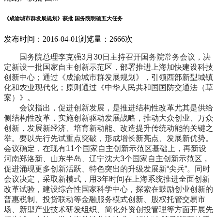
《成渝城市群发展规划》获批 国务院明确五大任务
发布时间：2016-04-01
浏览量：2666次
国务院总理李克强3月30日主持召开国务院常务会议，决
定新设一批国家自主创新示范区，部署推进上海加快建设科技
创新中心；通过《成渝城市群发展规划》，引领西部新型城镇
化和农业现代化；原则通过《中华人民共和国国防交通法（草
案）》。
会议指出，促进创新发展，是推进结构性改革尤其是供给
侧结构性改革，实施创新驱动发展战略，推动大众创业、万众
创新，发展新经济、培育新动能、改造提升传统动能的关键之
举。要以先行先试重点突破，形成增长新亮点、发展新优势。
会议确定，在现有11个国家自主创新示范区基础上，再新设
河南郑洛新、山东半岛、辽宁沈大3个国家自主创新示范区，
促进涌现更多创新活跃、特色突出的升级发展新“尖兵”。同时
会议决定，采取新模式，用3年时间在上海系统推进全面创新
改革试验，建设综合性国家科学中心，探索在鼓励创业创新的
普惠税制、投贷联动等金融服务模式创新、股权托管交易市
场、新型产业技术研发组织、简化外资创投管理等方面开展先