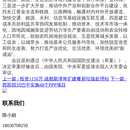
三是进一步扩大开放，推动中外产业和创新合作平台建设，依
托长江黄金水道和铁路、公路网络，畅通对内对外开放通道。
加快交通、能源、水利、信息等基础设施互联互通。四是建立
成本共担利益共享协同发展机制，推动资本、技术等市场一体
化，因地因城施策促进劳动力等生产要素自由流动和农业转移
人口市民化，鼓励农民就地创业就业。五是统筹城乡发展，以
工促农，以城带乡，推动基本公共服务均等化，加快脱贫攻坚
和民生改善。努力打造产业优化、生活优质、环境优美的“新
成渝”。
会议原则通过《中华人民共和国国防交通法（草案）》，
决定草案经修改后，由国务院、中央军委提请全国人大常委会
审议。
上一篇 :
投资1150万 成都新津将扩建餐厨垃圾处理站
下一篇 :
西部四川巴中实施48个PPP项目
联系我们
陈小姐
18030708250