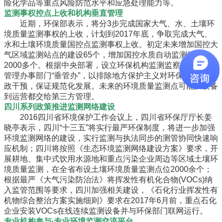
险化学品等重点风险防范水平和应急处理能力等。
监测事权控点上收和机构垂直管理
近期，环保部表示，将分3步完成国家大气、水、土壤环
境质量监测事权的上收，计划到2017年底，争取完成大气、
水和土壤环境质量国控点监测事权上收。初定未来增加国控大
气区域监测站点的建设65个，增加国控水质自动监测站点
2000多个。根据中央部署，设立环保机构监测监察执法垂直
管理办事部门“垂管办”，以排除地方保护主义对环保执法的行
政干预，保证规范化发展。未来的环境质量监测点可能从设备
到运营都交给第三方管理。
四川系列政策推进监测网络建设
2016四川省环境保护工作会议上，四川省环保厅厅长姜
晓亭表示，四川“十三五”将实行最严环保制度，将进一步加强
环境监测网络的建设，实行监测与执法同步的测管协同快速响
应机制；四川将按照《生态环境监测网络建设方案》要求，开
展耕地、集中式饮用水源地和重点污染企业周边等区域土壤环
境质量监测，在全省布设土壤环境质量监测点位2000余个；
根据最严《大气污染防治法》将挥发性有机化合物(VOCs)纳
入监管范围等要求，四川加强相关建设，《石化行业挥发性有
机物综合整治方案实施细则》要求在2017年6月前，重点石化
企业安装VOCs在线连续监测设备并与环保部门联网运行。
专业机构参与·专业环境监测交流平台