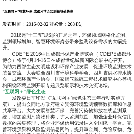
“互联网＋”智慧环保·成都环博会监测领域受关注
发布时间：2016-02-02
浏览量：2684次
2016是“十三五”规划的开局之年，环保领域网格化监测、
监测领域增加、智慧环境等势必带来监测设备需求的大幅提
升。
CDEPE 2016中国成都环保产业博览会（ CDEPE成都环
博会）将于4月14-16日在成都世纪城新国际会展中心召开。
为助力西部生态文明建设和环保产业发展，促进环境监测技术
装备交流，大会联合四川省环境科学学会、四川省供水排水协
会、成都环保产业协会、国家烟气脱硫工程技术研究中心等机
构围绕环境监测开展专题展览展示和技术交流论坛。
“互联网＋”绿色生态
发改委日前印发《“互联网＋”绿色生态三年行动实施方
案》，提出会同地方政府建立资源环境监测预警数据库和信息
共享平台。大力发展智慧环保，完善污染物排放在线监测系
统，增加监测污染物种类，扩大监测范围。加强企业环保信用
数据的采集整理，将企业环保信用记录纳入全国统一平台。完
善环境预警和风险监测信息网络，提升重金属、危险废物、危