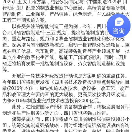
2025》五大工程方案，结合实际制定与《中国制造2025四川
行动计划》配套的制造业创新中心建设、高端装备创新研制、
智能制造、工业强基、产品强质、绿色制造、军民融合等七大
工程三年期实施方案。
以备受关注的智能制造工程为例，今年，四川省将编制出
台四川省智能制造“十三五”规划，提出智能制造的目标、方
向、重点与路径，规范和引导全省制造业智能化和数字化改
造。探索培育智能制造新模式，启动一批智能化改造项目，重
点在电子信息、汽车制造、高端装备制造等产业领域开展一批
重点企业的数字化生产线、智能工厂(车间)建设。同时，四川
省还将培育发展一批智能制造设备、夯实智能制造基础设施
等。
开展新一轮技术升级改造行动也是方案明确的重点任务。
今年四川省将制定发布《四川省技术改造投资重点领域导向目
录(2016年本)》，加快实施以改技术、改设备、改工艺、改产
品和改管理为主要内容的更大规模、更高层次技术升级改造。
力争2016年制造业完成技术改造投资3000亿元。
此外，在推进国际产能和装备制造合作，积极发展服务型
制造和生产性服务业等方面，四川省也将强力推进。
保障措施方面，四川省将成立四川省制造强省建设领导小
组，统筹实施制造强省战略，同时组建制造强省建设战略咨询
委员会，邀请省内外各领域、各行业专家、教授、院士和相关