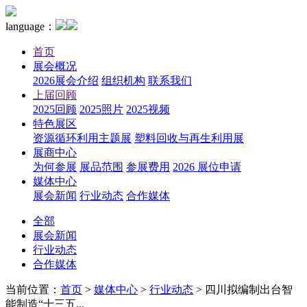
language：
首页
展会概况
2026展会介绍
组织机构
联系我们
上届回顾
2025回顾
2025照片
2025视频
特色展区
资源循环利用主题展
塑料回收与再生利用展
展商中心
为何参展
展品范围
参展费用
2026 展位申请
媒体中心
展会新闻
行业动态
合作媒体
全部
展会新闻
行业动态
合作媒体
当前位置：
首页
>
媒体中心
>
行业动态
>
四川拟编制出台智
能制造“十三五...