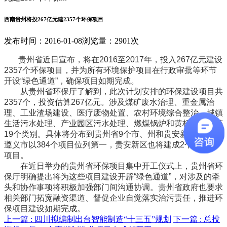
西南贵州将投267亿元建2357个环保项目
发布时间：2016-01-08
浏览量：2901次
贵州省近日宣布，将在2016至2017年，投入267亿元建设
2357个环保项目，并为所有环境保护项目在行政审批等环节
开设“绿色通道”，确保项目如期完成。
从贵州省环保厅了解到，此次计划安排的环保建设项目共
2357个，投资估算267亿元。涉及煤矿废水治理、重金属治
理、工业渣场建设、医疗废物处置、农村环境综合整治、城镇
生活污水处理、产业园区污水处理、燃煤锅炉和黄标车淘汰等
19个类别。具体将分布到贵州省9个市、州和贵安新区，其中
遵义市以384个项目位列第一，贵安新区也将建成2个环保新
项目。
在近日举办的贵州省环保项目集中开工仪式上，贵州省环
保厅明确提出将为这些项目建设开辟“绿色通道”，对涉及的牵
头和协作事项将积极加强部门间沟通协调。贵州省政府也要求
相关部门拓宽融资渠道、督促企业自觉落实治污责任，推进环
保项目建设如期完成。
上一篇 :
四川拟编制出台智能制造“十三五”规划
下一篇 :
总投