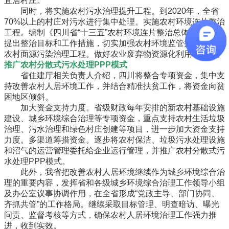
宜居村庄。
同时，将实施农村污水治理提升工程。到2020年，全省
70%以上的村庄对污水进行集中处理。实施农村环境连片整治
工程。编制《四川省“十三五”农村环境连片整治总体规划》，
提出整治目标和工作措施，切实加强农村环境监管执法。实施
农村面源污染治理工程。做好农业废弃物资源化利用等工作。
推广农村分散式污水处理PPP模式
省住建厅相关负责人介绍，四川将整合专项资金，集中支
持改善农村人居环境工作，并结合精准扶贫工作，将资金向贫
困地区倾斜。
加大资金支持力度。省级财政每年安排的新农村基础设施
建设、城乡环境综合治理等专项资金，重点支持农村生活垃圾
治理、污水治理和绿色村庄创建等项目，进一步加大资金支持
力度。多渠道筹措资金。逐步将农村保洁、垃圾污水处理设施
和沼气的运营管理委托给企业运行管理，并推广农村分散式污
水处理PPP模式。
此外，我省把改善农村人居环境继续作为城乡环境综合治
理的重要内容，发挥省和各级城乡环境综合治理工作领导小组
及办公室议事协调作用，在全省形成“党政主导、部门协同、
齐抓共管”的工作格局。继续采取目标管理、明查暗访、曝光
问责、监督考核等方式，确保农村人居环境治理工作强力推
进，收到实效。