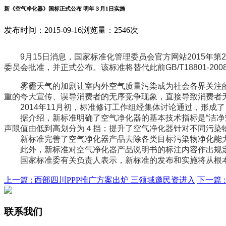
新《空气净化器》国标正式公布 明年３月1日实施
发布时间：2015-09-16
浏览量：2546次
9月15日消息，国家标准化管理委员会官方网站2015年第26号
委员会批准，并正式公布。该标准将替代此前GB/T18801-20
雾霾天气的加剧让室内外空气质量污染成为社会各界关注的
重的夸大宣传、误导消费者的无序竞争现象，直接导致消费者
2014年11月初，标准修订工作组经集体讨论通过，形成了
据介绍，新标准明确了空气净化器的基本技术指标是“洁净空
声限值由低到高划分为４挡；提升了空气净化器针对不同污染
新标准完善了空气净化器产品去除各类目标污染物净化能力
此外，新标准对空气净化器产品说明书的标注内容作出规定
国家标准委有关负责人表示，新标准的发布和实施将从根本上
上一篇 :
西部四川PPP推广方案出炉 三领域邀民资进入
下一篇 
联系我们