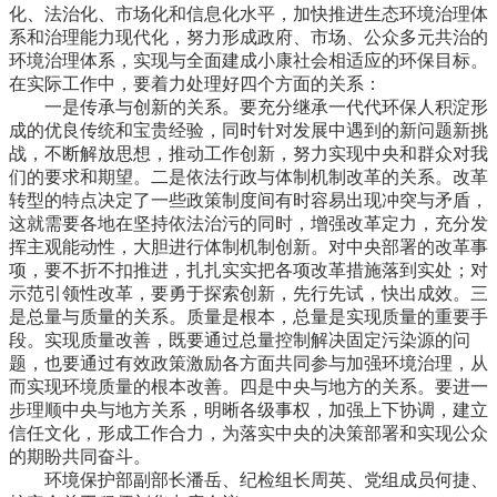
化、法治化、市场化和信息化水平，加快推进生态环境治理体
系和治理能力现代化，努力形成政府、市场、公众多元共治的
环境治理体系，实现与全面建成小康社会相适应的环保目标。
在实际工作中，要着力处理好四个方面的关系：
一是传承与创新的关系。要充分继承一代代环保人积淀形
成的优良传统和宝贵经验，同时针对发展中遇到的新问题新挑
战，不断解放思想，推动工作创新，努力实现中央和群众对我
们的要求和期望。二是依法行政与体制机制改革的关系。改革
转型的特点决定了一些政策制度间有时容易出现冲突与矛盾，
这就需要各地在坚持依法治污的同时，增强改革定力，充分发
挥主观能动性，大胆进行体制机制创新。对中央部署的改革事
项，要不折不扣推进，扎扎实实把各项改革措施落到实处；对
示范引领性改革，要勇于探索创新，先行先试，快出成效。三
是总量与质量的关系。质量是根本，总量是实现质量的重要手
段。实现质量改善，既要通过总量控制解决固定污染源的问
题，也要通过有效政策激励各方面共同参与加强环境治理，从
而实现环境质量的根本改善。四是中央与地方的关系。要进一
步理顺中央与地方关系，明晰各级事权，加强上下协调，建立
信任文化，形成工作合力，为落实中央的决策部署和实现公众
的期盼共同奋斗。
环境保护部副部长潘岳、纪检组长周英、党组成员何捷、