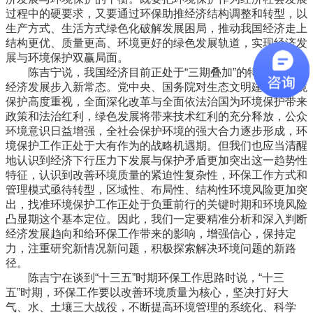
过程中的硬要求，又要通过环保助推经济结构调整和转型，以
生产方式、生活方式绿色化破解发展困局，推动我国经济走上
结构更优、质量更高、环境更好的绿色发展轨道，实现经济发
展与环境保护双赢局面。
陈吉宁说，我国经济目前正处于“三期叠加”的特定阶段，
经济发展步入新常态。党中央、国务院对生态文明建设和环境
保护高度重视，全面深化改革与全面依法治国为环境保护带来
政策和法治红利，绿色发展将带来技术红利的充分释放，公众
环境意识日益增强，全社会保护环境的强大合力逐步形成，环
境保护工作正处于大有作为的战略机遇期。但我们也应当清醒
地认识到经济下行压力下发展与保护矛盾更加突出这一趋势性
特征，认识到改善环境质量的紧迫性复杂性，环保工作方式和
管理模式亟待转型，区域性、布局性、结构性环境风险更加突
出，找准环境保护工作正处于负重前行的关键时期和环境风险
凸显期这个基本定位。因此，我们一定要精准分析和深入判断
经济发展趋向和给环保工作带来的影响，增强信心，保持定
力，注重研究新情况新问题，积极探索解决环境问题的新路
径。
陈吉宁在谈到“十三五”时期环保工作思路时说，“十三
五”时期，环保工作要以改善环境质量为核心，坚决打好大
气、水、土壤三大战役，不断提高环境管理的系统化、科学