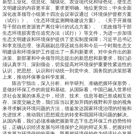
新型工业化、信息化、城镇化、农业现代化和绿色化，使生态
文明建设的内容更丰富、要求更明确、地位更突出；中央全面
深化改革领导小组第十四次会议审议通过《环境保护督察方案
（试行）》、《生态环境监测网络建设方案》、《关于开展领
导干部自然资源资产离任审计的试点方案》、《党政领导干部
生态环境损害责任追究办法（试行）》等文件，为进一步加强
生态文明建设和环境保护提供了坚实制度保障；习近平总书记
和李克强总理、张高丽副总理还就当前和今后一个时期生态文
明建设和环境保护工作提出了一系列新要求。对中央作出的新
决策、新部署和中央领导同志提出的新思想和新要求，我们必
须认真学习、深刻领会，切实提高对环境保护重要性紧迫性的
认识，把思想、认识和行动统一到党中央、国务院的决策部署
上来，推动环保事业科学发展。
陈吉宁指出，深入分析、科学研判、准确把握环保形势，
是做好环保工作的前提和基础。从国际看，中国已融入世界经
济社会发展的体系之中，经济、技术、信息等都已形成相互依
存、深度交融之势，我们应当以更加开阔的视野和开放的视角
来寻求解决环境问题的方法，借鉴发达国家环境治理的经验和
先进技术，推动我们思想观念的转变和我国环境问题的解决。
从国内看，我们必须准确把握新常态下生态环保工作趋势性特
征，正确认识经济发展与环境保护之间的辩证关系，把握好经
济发展与环境保护的平衡。既要把环境保护作为经济社会发展