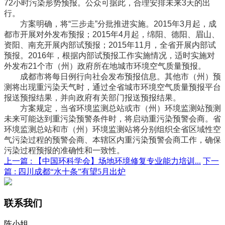
72小时污染形势预报。公众可据此，合理安排未来3天的出
行。
方案明确，将“三步走”分批推进实施。2015年3月起，成
都市开展对外发布预报；2015年4月起，绵阳、德阳、眉山、
资阳、南充开展内部试预报；2015年11月，全省开展内部试
预报。2016年，根据内部试预报工作实施情况，适时实施对
外发布21个市（州）政府所在地城市环境空气质量预报。
成都市将每日例行向社会发布预报信息。其他市（州）预
测将出现重污染天气时，通过全省城市环境空气质量预报平台
报送预报结果，并向政府有关部门报送预报结果。
方案规定，当省环境监测总站或市（州）环境监测站预测
未来可能达到重污染预警条件时，将启动重污染预警会商。省
环境监测总站和市（州）环境监测站将分别组织全省区域性空
气污染过程的预警会商、本辖区内重污染预警会商工作，确保
污染过程预报的准确性和一致性。
上一篇 :
【中国环科学会】场地环境修复专业能力培训...
下一
篇 :
四川成都“水十条”有望5月出炉
联系我们
陈小姐