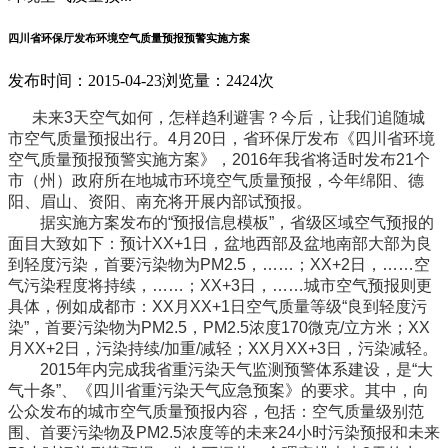
四川省环保厅发布环境空气质量预报预警实施方案
发布时间：2015-04-23
浏览量：2424次
未来3天空气如何，怎样趋利避害？今后，让我们追随城
市空气质量预报出行。4月20日，省环保厅发布《四川省环境
空气质量预报预警实施方案》，2016年我省将适时发布21个
市（州）政府所在地城市环境空气质量预报，今年绵阳、德
阳、眉山、资阳、南充将开展内部试预报。
据实施方案发布的“预报信息模板”，省级区域空气预报的
面目大致如下：预计XX+1日，盆地西部及盆地南部大部为良
到轻度污染，首要污染物为PM2.5，……；XX+2日，……空
气污染程度将持续，……；XX+3日，……城市空气预报则更
具体，例如成都市：XX月XX+1日空气质量等级“良到轻度污
染”，首要污染物为PM2.5，PM2.5浓度170微克/立方米；XX
月XX+2日，污染持续/加重/减轻；XX月XX+3日，污染减轻。
2015年内完成我省重污染天气监测预警体系建设，是“大
气十条”、《四川省重污染天气应急预案》的要求。其中，向
公众发布的城市空气质量预报内容，包括：空气质量级别范
围、首要污染物及PM2.5浓度等的未来24小时污染预报和未来