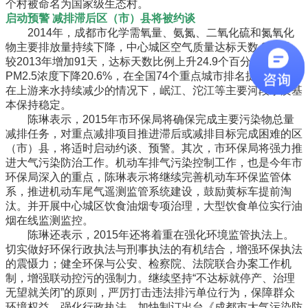
个村被命名为国家级生态村。
启动预警 减排滞后区（市）县将被约谈
2014年，成都市化学需氧量、氨氮、二氧化硫和氮氧化
物主要排放量持续下降，中心城区空气质量达标天数 223天，
较2013年增加91天，达标天数比例上升24.9个百分点，
PM2.5浓度下降20.6%，在全国74个重点城市排名提升4位；
在上游来水持续减少的情况下，岷江、沱江等主要河段水质基
本保持稳定。
陈琳表示，2015年市环保局将确保完成主要污染物总量
减排任务，对重点减排项目推进滞后或减排目标完成困难的区
（市）县，将适时启动约谈、预警。其次，市环保局将强力推
进大气污染防治工作。机动车排气污染控制工作，也是今年市
环保局深入的重点，陈琳表示将继续完善机动车环保监管体
系，推进机动车尾气遥测监管系统建设，鼓励黄标车提前淘
汰。并开展中心城区饮食油烟专项治理，大型饮食单位实行油
烟在线监测监控。
陈琳还表示，2015年还将着重在强化环境监管执法上。
切实做好环保行政执法与刑事执法的有机结合，增强环保执法
的震慑力；健全环保与公安、检察院、法院联合办案工作机
制，增强联动控污的强制力。继续坚持“不达标就停产、治理
无望就关闭”的原则，严厉打击违法排污单位行为，保障群众
环境权益。强化行政执法，加快制订出台《成都市大气污染防