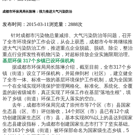
成都市环保局局长陈琳：强力推进大气污染防治
发布时间：2015-03-11
浏览量：2888次
针对成都市污染物总量减排、大气污染防治等问题，召开
了全市环境保护工作会议，从会上获悉，成都市今年将继续推
进大气污染防治工作，推进重点企业脱硫、脱硝、除尘，整治
重点行业挥发性有机物污染，对超标排放企业实施限期治理。
基层环保 317个乡镇已设环保机构
据成都市环保局局长陈琳介绍，截至目前，全市317个乡
镇（街道）设立了环保机构，并延伸到村（社区），建立健全
了全市一体、标准一致的基层环境保护工作机制，成为全国第
一个在全域实现环境保护管理网格化、标准化、系统化、全覆
盖的副省级城市，真正实现了环保工作在基层“落地生根”，填
补了乡镇（街道）环保工作无人落实的空白。
去年，成都市环保局完成了崇州市等7个区（市）县国家
生态县（区、市）评估验收，14个郊区（市）县已有12个成
功创建国家生态区（市）县，基本实现80%以上的县达到国家
生态县建设指标，为成都市创建国家生态市打下了坚实基础。
全市163个乡镇（街道）被环保部命名为国家级生态乡镇，5