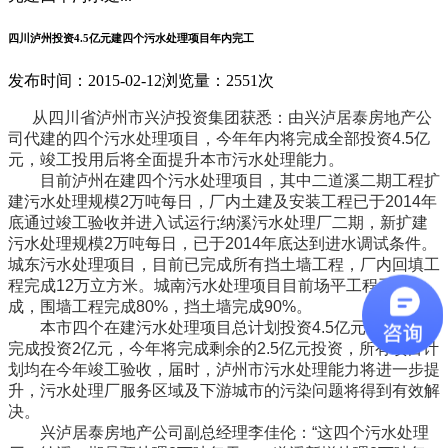
四川泸州投资4.5亿元建四个污水处理项目年内完工
发布时间：2015-02-12
浏览量：2551次
从四川省泸州市兴泸投资集团获悉：由兴泸居泰房地产公
司代建的四个污水处理项目，今年年内将完成全部投资4.5亿
元，竣工投用后将全面提升本市污水处理能力。
目前泸州在建四个污水处理项目，其中二道溪二期工程扩
建污水处理规模2万吨每日，厂内土建及安装工程已于2014年
底通过竣工验收并进入试运行;纳溪污水处理厂二期，新扩建
污水处理规模2万吨每日，已于2014年底达到进水调试条件。
城东污水处理项目，目前已完成所有挡土墙工程，厂内回填工
程完成12万立方米。城南污水处理项目目前场平工程已完
成，围墙工程完成80%，挡土墙完成90%。
本市四个在建污水处理项目总计划投资4.5亿元，目前已
完成投资2亿元，今年将完成剩余的2.5亿元投资，所有项目计
划均在今年竣工验收，届时，泸州市污水处理能力将进一步提
升，污水处理厂服务区域及下游城市的污染问题将得到有效解
决。
兴泸居泰房地产公司副总经理李佳伦：“这四个污水处理