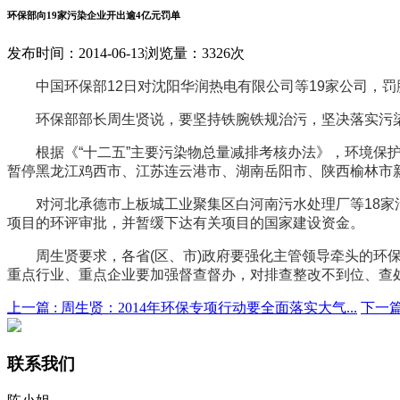
环保部向19家污染企业开出逾4亿元罚单
发布时间：2014-06-13
浏览量：3326次
中国环保部12日对沈阳华润热电有限公司等19家公司，罚脱
环保部部长周生贤说，要坚持铁腕铁规治污，坚决落实污染
根据《“十二五”主要污染物总量减排考核办法》，环境保护
暂停黑龙江鸡西市、江苏连云港市、湖南岳阳市、陕西榆林市
对河北承德市上板城工业聚集区白河南污水处理厂等18家污
项目的环评审批，并暂缓下达有关项目的国家建设资金。
周生贤要求，各省(区、市)政府要强化主管领导牵头的环保
重点行业、重点企业要加强督查督办，对排查整改不到位、查
上一篇 :
周生贤：2014年环保专项行动要全面落实大气...
下一篇
联系我们