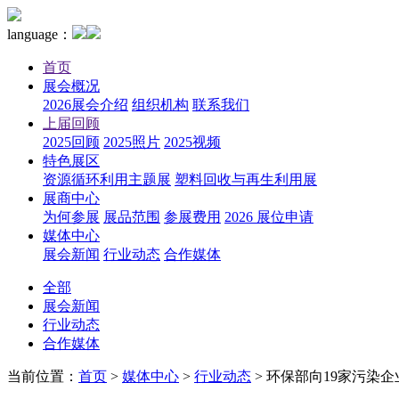
language：
首页
展会概况
2026展会介绍
组织机构
联系我们
上届回顾
2025回顾
2025照片
2025视频
特色展区
资源循环利用主题展
塑料回收与再生利用展
展商中心
为何参展
展品范围
参展费用
2026 展位申请
媒体中心
展会新闻
行业动态
合作媒体
全部
展会新闻
行业动态
合作媒体
当前位置：
首页
>
媒体中心
>
行业动态
>
环保部向19家污染企业