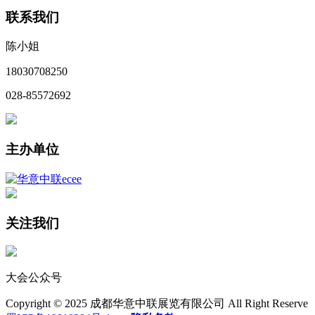
联系我们
陈小姐
18030708250
028-85572692
主办单位
关注我们
大会公众号
Copyright © 2025 成都华意中联展览有限公司 All Right Reserve