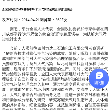
全国政协委员和学者在蓉举行“大气污染的统合治理”座谈会
发布时间：2014-04-21
浏览量：3627次
据悉，部分全国人大代表、全国政协委员和专家学者在四
川成都举行“大气污染的统合治理”专题座谈会，为破解大气污
染献计出力。
会前，人员前往四川力达士石油化工有限公司考察调研，
了解新兴技术对降低空气污染的成效。随后，听取了四川省和
成都市相关部门对大气污染综合治理的情况介绍。全国政协委
员姜耀东认为，防治大气污染，应尽可能寻找新能源和可再生
能源，现有条件下加强清洁能源的生产。同时，还要加强大气
污染治理的科学普及，全国人大代表蔡继明对大气污染综合治
理提出了自己的看法，“在推进新型城镇化的过程中，要把防
治大气污染的理念纳入其中，通过轨道交通和清洁能源的发
展，使城市的扩容与环境的治理和谐有序。交流中，大家还认
为，大气污染综合治理的当务之急，是进一步加强对雾霾成因
和污染物成分结构的研究，研究雾霾天气对生态环境、人体健
康的具体影响。细化监测内容、规范监测标准，合理完善雾霾