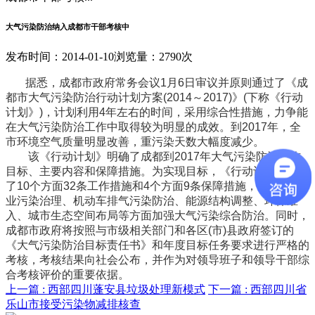
大气污染防治纳入成都市干部考核中
发布时间：2014-01-10
浏览量：2790次
据悉，成都市政府常务会议1月6日审议并原则通过了《成
都市大气污染防治行动计划方案(2014～2017)》(下称《行动
计划》)，计划利用4年左右的时间，采用综合性措施，力争能
在大气污染防治工作中取得较为明显的成效。到2017年，全
市环境空气质量明显改善，重污染天数大幅度减少。
该《行动计划》明确了成都到2017年大气污染防治工作
目标、主要内容和保障措施。为实现目标，《行动计划》提出
了10个方面32条工作措施和4个方面9条保障措施，从工业企
业污染治理、机动车排气污染防治、能源结构调整、环保准
入、城市生态空间布局等方面加强大气污染综合防治。同时，
成都市政府将按照与市级相关部门和各区(市)县政府签订的
《大气污染防治目标责任书》和年度目标任务要求进行严格的
考核，考核结果向社会公布，并作为对领导班子和领导干部综
合考核评价的重要依据。
上一篇 :
西部四川蓬安县垃圾处理新模式
下一篇 :
西部四川省
乐山市接受污染物减排核查