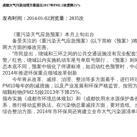
成都大气污染治理方案提出2017年PM2.5浓度降25%
发布时间：2014-01-02
浏览量：2835次
《重污染天气应急预案》本月上旬出台
备受关注的《重污染天气应急预案》(以下简称《预案》)将
两大方面的修改完善。
“市民提出，绕城和三环之间的公共交通设施没有完全配套完成
警／红色，绕城以内实施机动车尾号单双号限行，《预案》则将
态本底不同，预案中细化了停课标准，如启动红色预警时，中心
2014年推进环保重点领域改革创新
今年将从改革、减排、治理、整治等多方面着手，进行环境治理和
PM10每年的削减措施，以及产业发展和环保严格监管。按照方案
细颗粒物(PM2.5)较2013年下降25%。
颁布实施《成都市环境总体规划》和《成都饮用水水源保护条
系，推行移动监察执法。在污染物总量减排方面，要对造纸、
综合整治方面，2014年市环保局还将建立全市大气污染源清