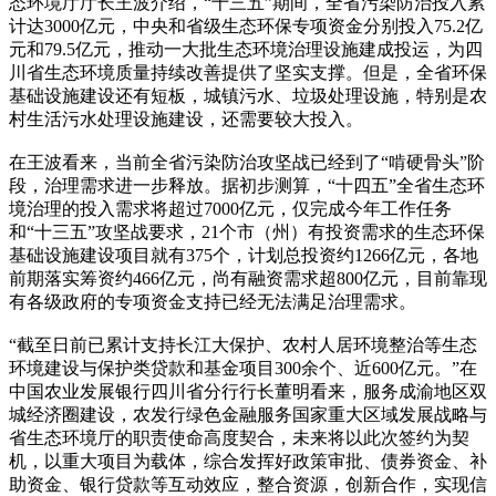
态环境厅厅长王波介绍，“十三五”期间，全省污染防治投入累
计达3000亿元，中央和省级生态环保专项资金分别投入75.2亿
元和79.5亿元，推动一大批生态环境治理设施建成投运，为四
川省生态环境质量持续改善提供了坚实支撑。但是，全省环保
基础设施建设还有短板，城镇污水、垃圾处理设施，特别是农
村生活污水处理设施建设，还需要较大投入。
在王波看来，当前全省污染防治攻坚战已经到了“啃硬骨头”阶
段，治理需求进一步释放。据初步测算，“十四五”全省生态环
境治理的投入需求将超过7000亿元，仅完成今年工作任务
和“十三五”攻坚战要求，21个市（州）有投资需求的生态环保
基础设施建设项目就有375个，计划总投资约1266亿元，各地
前期落实筹资约466亿元，尚有融资需求超800亿元，目前靠现
有各级政府的专项资金支持已经无法满足治理需求。
“截至日前已累计支持长江大保护、农村人居环境整治等生态
环境建设与保护类贷款和基金项目300余个、近600亿元。”在
中国农业发展银行四川省分行行长董明看来，服务成渝地区双
城经济圈建设，农发行绿色金融服务国家重大区域发展战略与
省生态环境厅的职责使命高度契合，未来将以此次签约为契
机，以重大项目为载体，综合发挥好政策审批、债券资金、补
助资金、银行贷款等互动效应，整合资源，创新合作，实现信