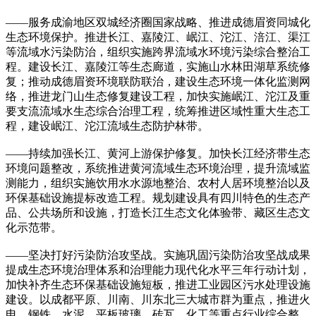
——服务成渝地区双城经济圈国家战略、推进成德眉资同城化
生态环境保护。推进长江、嘉陵江、岷江、沱江、涪江、渠江
等流域水污染防治，组织实施跨界流域水环境污染综合整治工
程。建设长江、嘉陵江等生态廊道，实施山水林田湖草系统修
复；推动成德眉资环境联防联治，建设生态环境一体化监测网
络，推进龙门山生态修复建设工程，加快实施岷江、沱江及重
要支流流域水生态综合治理工程，统筹推进区域性重大生态工
程，建设岷江、沱江流域生态防护林带。
——持续加强长江、黄河上游保护修复。加快长江经济带生态
环境问题整改，系统推进黄河流域生态环境治理，提升流域监
测能力，组织实施饮用水水源地整治、农村人居环境整治以及
环保基础设施提标改造工程。规划建设具有四川特色的生态产
品、公共场所和设施，打造长江生态文化体验带、藏区生态文
化示范带。
——坚决打好污染防治攻坚战。实施巩固污染防治攻坚战成果
提成生态环境治理体系和治理能力现代化水平三年行动计划，
加快补齐生态环保基础设施短板，推进工业园区污水处理设施
建设。以成都平原、川南、川东北三大城市群为重点，推进火
电、钢铁、水泥、平板玻璃、砖瓦、化工等重点行业综合整