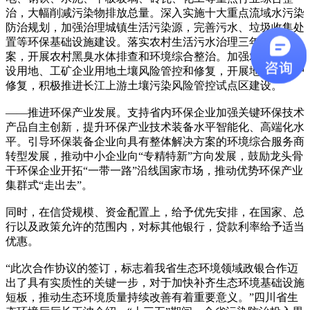
治，大幅削减污染物排放总量。深入实施十大重点流域水污染
防治规划，加强治理城镇生活污染源，完善污水、垃圾收集处
置等环保基础设施建设。落实农村生活污水治理三年推进方
案，开展农村黑臭水体排查和环境综合整治。加强农用地、建
设用地、工矿企业用地土壤风险管控和修复，开展地下水保护
修复，积极推进长江上游土壤污染风险管控试点区建设。
——推进环保产业发展。支持省内环保企业加强关键环保技术
产品自主创新，提升环保产业技术装备水平智能化、高端化水
平。引导环保装备企业向具有整体解决方案的环境综合服务商
转型发展，推动中小企业向“专精特新”方向发展，鼓励龙头骨
干环保企业开拓“一带一路”沿线国家市场，推动优势环保产业
集群式“走出去”。
同时，在信贷规模、资金配置上，给予优先安排，在国家、总
行以及政策允许的范围内，对标其他银行，贷款利率给予适当
优惠。
“此次合作协议的签订，标志着我省生态环境领域政银合作迈
出了具有实质性的关键一步，对于加快补齐生态环境基础设施
短板，推动生态环境质量持续改善有着重要意义。”四川省生