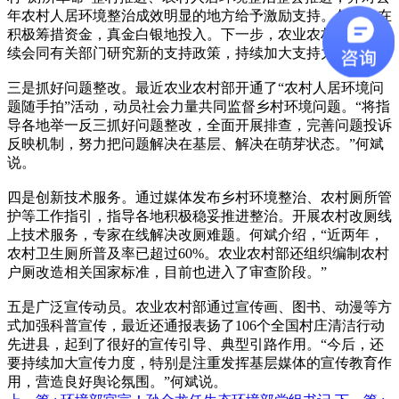
年农村人居环境整治成效明显的地方给予激励支持。各地也在
积极筹措资金，真金白银地投入。下一步，农业农村部还将继
续会同有关部门研究新的支持政策，持续加大支持力度。
三是抓好问题整改。最近农业农村部开通了“农村人居环境问
题随手拍”活动，动员社会力量共同监督乡村环境问题。“将指
导各地举一反三抓好问题整改，全面开展排查，完善问题投诉
反映机制，努力把问题解决在基层、解决在萌芽状态。”何斌
说。
四是创新技术服务。通过媒体发布乡村环境整治、农村厕所管
护等工作指引，指导各地积极稳妥推进整治。开展农村改厕线
上技术服务，专家在线解决改厕难题。何斌介绍，“近两年，
农村卫生厕所普及率已超过60%。农业农村部还组织编制农村
户厕改造相关国家标准，目前也进入了审查阶段。”
五是广泛宣传动员。农业农村部通过宣传画、图书、动漫等方
式加强科普宣传，最近还通报表扬了106个全国村庄清洁行动
先进县，起到了很好的宣传引导、典型引路作用。“今后，还
要持续加大宣传力度，特别是注重发挥基层媒体的宣传教育作
用，营造良好舆论氛围。”何斌说。