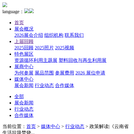
language：
首页
展会概况
2026展会介绍
组织机构
联系我们
上届回顾
2025回顾
2025照片
2025视频
特色展区
资源循环利用主题展
塑料回收与再生利用展
展商中心
为何参展
展品范围
参展费用
2026 展位申请
媒体中心
展会新闻
行业动态
合作媒体
全部
展会新闻
行业动态
合作媒体
当前位置：
首页
>
媒体中心
>
行业动态
>
政策解读|《云南省
生活垃圾焚烧...