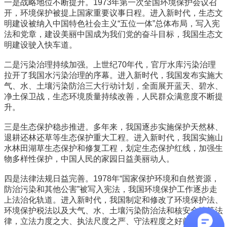
一是战略地位不断提升。1973年第一次全国环境保护会议召
开，环境保护被提上国家重要议事日程。进入新时代，生态文
明建设被纳入中国特色社会主义“五位一体”总体布局，写入宪
法和党章，建设美丽中国成为我们党的奋斗目标，我国生态文
明建设驶入快车道。
二是污染治理持续加强。上世纪70年代，官厅水库污染治理
拉开了我国水污染治理的序幕。进入新时代，我国发布实施大
气、水、土壤污染防治三大行动计划，全面展开蓝天、碧水、
净土保卫战，生态环境质量持续改善，人民群众满意度不断提
升。
三是生态保护稳步推进。多年来，我国逐步实施保护天然林、
退耕还林还草等生态保护重大工程。进入新时代，我国实施山
水林田湖草生态保护和修复工程，划定生态保护红线，加强生
物多样性保护，中国人民的家园日益美丽动人。
四是法律法规日益完善。1978年“国家保护环境和自然资源，
防治污染和其他公害”被写入宪法，我国环境保护工作逐步走
上法治化轨道。进入新时代，我国制定和修改了环境保护法、
环境保护税法以及大气、水、土壤污染防治法和核安全法等法
律，立法力度之大、执法尺度之严、守法程度之好前所未有。