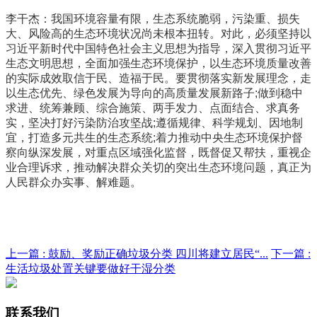
李干杰：我国环境容量有限，生态系统脆弱，污染重、损失
大、风险高的生态环境状况尚未根本扭转。对此，必须坚持以
习近平新时代中国特色社会主义思想为指导，深入贯彻习近平
生态文明思想，全面加强生态环境保护，以生态环境质量改善
的实际成效取信于民、造福于民。要贯彻落实新发展理念，走
以生态优先、绿色发展为导向的高质量发展新路子;做到稳中
求进、统筹兼顾、综合施策、两手发力、点面结合、求真务
实，坚决打好污染防治攻坚战;遵循规律、科学规划、因地制
宜，打造多元共生的生态系统;着力推动中央生态环境保护督
察向纵深发展，对重点区域强化监督，既督促又帮扶，重视企
业合理诉求，推动解决群众关切的突出生态环境问题，真正为
人民群众办实事、解难题。
上一篇 :
鼓励、奖励正确垃圾分类 四川将建立居民“...
下一篇 :
生活垃圾处置关键要做好干湿分类
联系我们