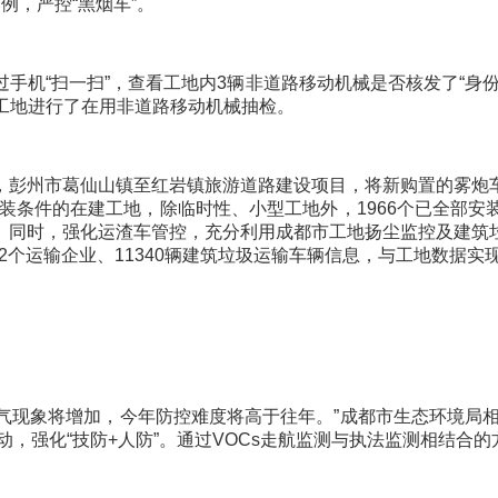
例，严控“黑烟车”。
机“扫一扫”，查看工地内3辆非道路移动机械是否核发了“身份
3个工地进行了在用非道路移动机械抽检。
彭州市葛仙山镇至红岩镇旅游道路建设项目，将新购置的雾炮车
安装条件的在建工地，除临时性、小型工地外，1966个已全部
。同时，强化运渣车管控，充分利用成都市工地扬尘监控及建筑
42个运输企业、11340辆建筑垃圾运输车辆信息，与工地数据实
天气现象将增加，今年防控难度将高于往年。”成都市生态环境局相
动，强化“技防+人防”。通过VOCs走航监测与执法监测相结合