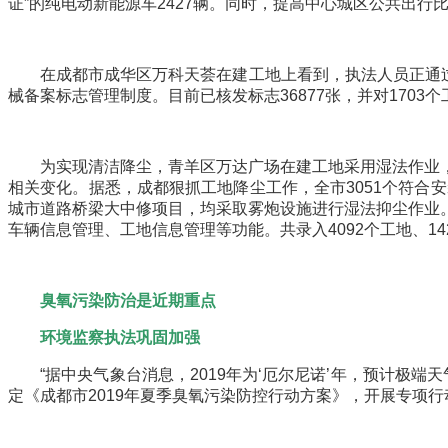
证”的纯电动新能源车2427辆。同时，提高中心城区公共出行比
在成都市成华区万科天荟在建工地上看到，执法人员正通过手
械备案标志管理制度。目前已核发标志36877张，并对170
为实现清洁降尘，青羊区万达广场在建工地采用湿法作业，
相关变化。据悉，成都狠抓工地降尘工作，全市3051个符合
城市道路桥梁大中修项目，均采取雾炮设施进行湿法抑尘作业
车辆信息管理、工地信息管理等功能。共录入4092个工地、1
臭氧污染防治是近期重点
环境监察执法巩固加强
“据中央气象台消息，2019年为‘厄尔尼诺’年，预计极端
定《成都市2019年夏季臭氧污染防控行动方案》，开展专项行