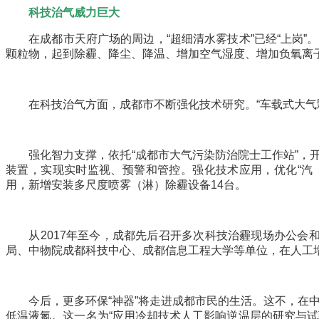
科技治气威力巨大
在成都市天府广场的周边，“超细清水雾技术”已经“上岗”。
颗粒物，起到除霾、降尘、降温、增加空气湿度、增加负氧离
在科技治气方面，成都市不断强化技术研究。“车载式大气颗粒
强化智力支撑，依托“成都市大气污染防治院士工作站”，开
装置，实现实时监视、预警和管控。强化技术应用，优化“汽（
用，新增安装多尺度喷雾（淋）除霾设备14台。
从2017年至今，成都先后召开多次科技治霾现场办公会和
局、中物院成都科技中心、成都信息工程大学等单位，在人工
今后，更多环保“神器”将走进成都市民的生活。这不，在中国
低温液氮。这一名为“应用冷却技术人工影响逆温层的研究与