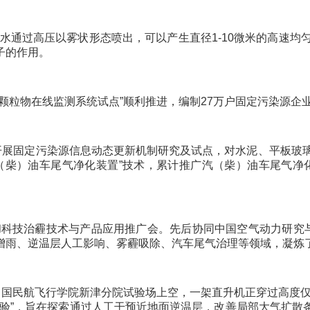
水通过高压以雾状形态喷出，可以产生直径1-10微米的高速均
子的作用。
物在线监测系统试点”顺利推进，编制27万户固定污染源企业
展固定污染源信息动态更新机制研究及试点，对水泥、平板玻璃
柴）油车尾气净化装置”技术，累计推广汽（柴）油车尾气净化装
科技治霾技术与产品应用推广会。先后协同中国空气动力研究与
增雨、逆温层人工影响、雾霾吸除、汽车尾气治理等领域，凝炼
民航飞行学院新津分院试验场上空，一架直升机正穿过高度仅为
试验”，旨在探索通过人工干预近地面逆温层，改善局部大气扩散