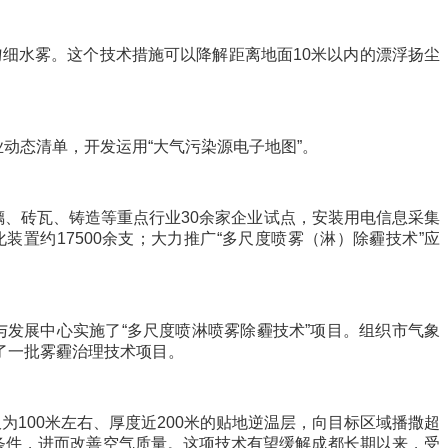
匀细水雾。这个技术措施可以降解距离地面10米以内的漂浮扬尘
动态清单，开发运用“大气污染源电子地图”。
、砖瓦、铸造等重点行业30余家企业试点，安装用电信息采集
置约17500余支；大力推广“多尺度喷雾（淋）除霾技术”应
发展中心实施了“多尺度喷淋喷雾除霾技术”项目。组织市气象
了一批雾霾治理技术项目。
100米左右、厚度近200米的贴地逆温层，向目标区域播撒超
条件，进而改善空气质量。这项技术有望缓解成都长期以来，受