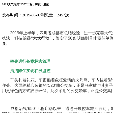
2019大气污染“650”工程，铸就天府蓝
发布时间：2019-08-07
浏览量：2457次
2019年上半年，四川省成都市总结经验，进一步完善大气污
执法、科技治霾
“六大行动”
，落实了50条明确到具体责任单
显。
率先进行备案标志管理
清洁降尘实现在线监控
车头扎着礼花、车窗贴着象征爱情的火烈鸟、车内挂着彩色的
住处。这两辆精心装饰的“520”路公交车，正是张家敏与其
用更绿色的方式践行环保。此次采用的公交婚车，正是公交集
成都治气“650”工程启动以来，通过开展控车减油行动，加